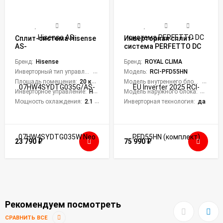
Сплит-система Hisense
Инверторная сплит-
AS-
система PERFETTO DC
07HW4SYDTG035G/AS-
EU Inverter 2025 RCI-
07HW4SYDTG035W Neo
Бренд:
Hisense
PFD55HN (комплект)
Бренд:
ROYAL CLIMA
Premium Classic WI-FI
Инверторный тип управления:
Нет
Модель:
RCI-PFD55HN
Ready
Площадь помещения:
20 кв. м.
Модель внутреннего блока:
RCI-PF
Инверторное управление:
Нет
Модель наружного блока:
RCI-PF
Мощность охлаждения:
2.1 кВт
Инверторная технология:
да
23 790
₽
75 990
₽
Рекомендуем посмотреть
СРАВНИТЬ ВСЕ