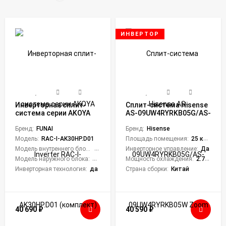
ИНВЕРТОР
Инверторная сплит-
Сплит-система Hisense
система серии AKOYA
AS-09UW4RYRKB05G/AS-
Inverter RAC-I-
09UW4RYRKB05W Zoom
AK30HP.D01 (комплект)
Бренд:
FUNAI
DC Inverter Wi-Fi
Бренд:
Hisense
Модель:
RAC-I-AK30HP.D01
Площадь помещения:
25 кв. м.
Модель внутреннего блока:
RAC-I-AK30HP.D01/S
Инверторное управление:
Да
Модель наружного блока:
RAC-I-AK30HP.D01/U
Мощность охлаждения:
2.75 кВт
Инверторная технология:
да
Страна сборки:
Китай
40 690
₽
40 590
₽