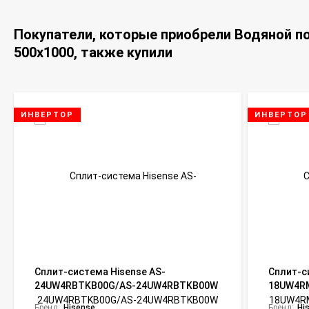
Покупатели, которые приобрели Водяной п
500х1000, также купили
ИНВЕРТОР
ИНВЕРТОР
Сплит-система Hisense AS-
Сплит-с
24UW4RBTKB00G/AS-24UW4RBTKB00W
18UW4R
Zoom DC Inverter Wi-Fi
18UW4RM
Бренд:
Hisense
Бренд:
Hi