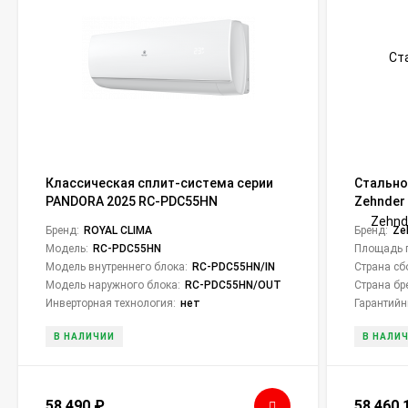
Классическая сплит-система серии
Стально
PANDORA 2025 RC-PDC55HN
Zehnder 
(комплект)
Бренд:
ROYAL CLIMA
Бренд:
Ze
Модель:
RC-PDC55HN
Площадь 
Модель внутреннего блока:
RC-PDC55HN/IN
Страна сб
Модель наружного блока:
RC-PDC55HN/OUT
Страна бр
Инверторная технология:
нет
Гарантийн
В НАЛИЧИИ
В НАЛИ
58 490
₽
58 460,