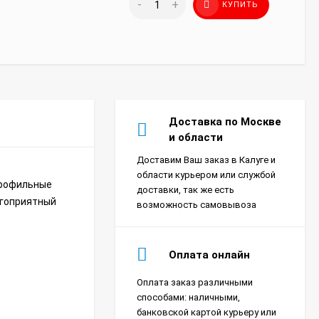
-
+
КУПИТЬ
Доставка по Москве
и области
Доставим Ваш заказ в Калуге и
области курьером или службой
Профильные
доставки, так же есть
агоприятный
возможность самовывоза
Оплата онлайн
Оплата заказ различными
Сплит-система Xigma
способами: наличными,
XG-SKY27RHA-IDU/XG-
банковской картой курьеру или
SKY27RHA-ODU Sky