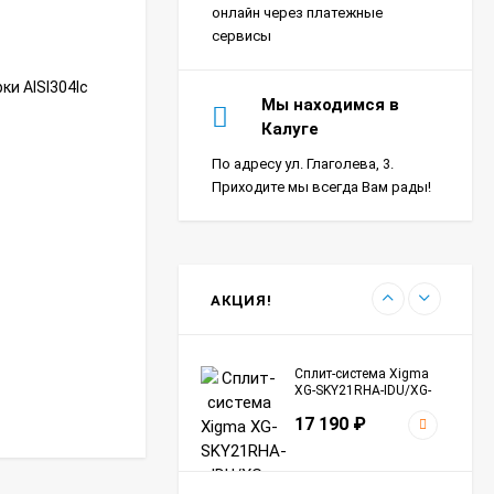
18 390
₽
онлайн через платежные
сервисы
и AISI304lс
Сплит-система Ultima
Мы находимся в
Comfort SIR-I07PN-
Калуге
IN/SIR-I07PN-OUT Sirius
24 290
₽
Inverter
По адресу ул. Глаголева, 3.
Приходите мы всегда Вам рады!
Сплит-система Морозко
КНБ-БКМ09ОН-ВБ/КНБ-
БКМ09ОН-НБ Байкал
24 990
₽
АКЦИЯ!
Сплит-система Xigma
XG-SKY21RHA-IDU/XG-
SKY21RHA-ODU Sky
17 190
₽