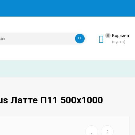
Корзина
0
(пусто)
s Латте П11 500х1000