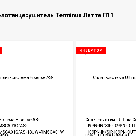
олотенцесушитель Terminus Латте П11
ИНВЕРТОР
истема Hisense AS-
Сплит-система Ultima C
MSCA01G/AS-
I09PN-IN/SIR-I09PN-OUT S
SCA01W Goal DC Inverter
sense
Бренд:
ULTIMA COMFORT