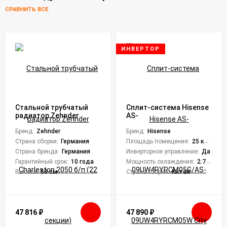
СРАВНИТЬ ВСЕ
ИНВЕРТОР
Стальной трубчатый
Сплит-система Hisense
радиатор Zehnder
AS-
Charleston 2050 б/п (22
09UW4RYRCM05G/AS-
секции)
Бренд:
Zehnder
09UW4RYRCM05W City DC
Бренд:
Hisense
Inverter
Страна сборки:
Германия
Площадь помещения:
25 кв. м.
Страна бренда:
Германия
Инверторное управление:
Да
Гарантийный срок:
10 года
Мощность охлаждения:
2.75 кВт
Высота:
50 см
Страна сборки:
Китай
47 816
₽
47 890
₽