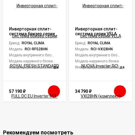
Инверторная сплит-
Инверторная сплит-
система бризер серии
система серии VELA
ROYAL FRESH STANDARD
NUOVA Inverter RCI-
FULL DC EU Inverter RCI-
Бренд:
ROYAL CLIMA
VXI28HN (комплект)
Бренд:
ROYAL CLIMA
RFS28HN (комплект)
Модель:
RCI-RFS28HN
Модель:
RCI-VXI28HN
Модель внутреннего блока:
RCI-RFS28HN/IN
Модель внутреннего блока:
RCI-VX
Модель наружного блока:
RCI-RFS28HN/OUT
Модель наружного блока:
RCI-VX
Инверторная технология:
да
Инверторная технология:
да
57 190
₽
34 790
₽
Рекомендуем посмотреть