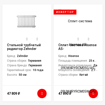
ИНВЕРТОР
Стальной трубчатый
Сплит-система Hisense
радиатор Zehnder
AS-
Charleston 2050 н/п (12
09UW4RYRCM05G/AS-
секций)
Бренд:
Zehnder
09UW4RYRCM05W City DC
Бренд:
Hisense
Inverter
Страна сборки:
Германия
Площадь помещения:
25 кв. м.
Страна бренда:
Германия
Инверторное управление:
Да
Гарантийный срок:
10 года
Мощность охлаждения:
2.75 кВт
Высота:
50 см
Страна сборки:
Китай
47 809
₽
47 890
₽