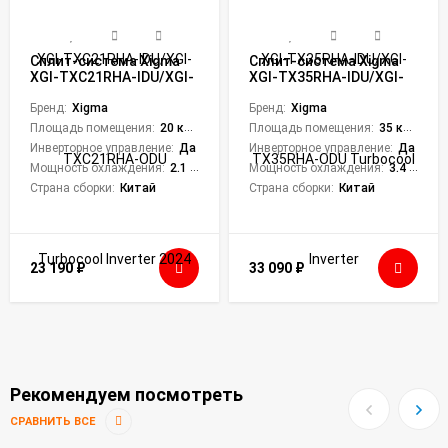
Сплит-система Xigma
Сплит-система Xigma
XGI-TXC21RHA-IDU/XGI-
XGI-TX35RHA-IDU/XGI-
TXC21RHA-ODU
TX35RHA-ODU
Turbocool Inverter 2024
Бренд:
Xigma
Turbocool Inverter
Бренд:
Xigma
Площадь помещения:
20 кв. м.
Площадь помещения:
35 кв. м.
Инверторное управление:
Да
Инверторное управление:
Да
Мощность охлаждения:
2.1 кВт
Мощность охлаждения:
3.4 кВт
Страна сборки:
Китай
Страна сборки:
Китай
23 190
₽
33 090
₽
Рекомендуем посмотреть
СРАВНИТЬ ВСЕ