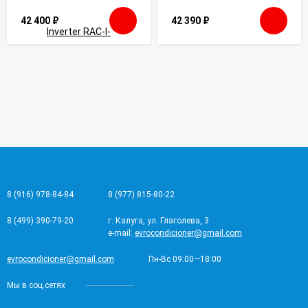
42 400
₽
42 390
₽
8 (916) 978-84-84
8 (977) 815-80-22
8 (499) 390-79-20
г. Калуга, ул. Глаголева, 3
e-mail:
evrocondicioner@gmail.com
evrocondicioner@gmail.com
Пн-Вс 09:00—18:00
Мы в соц.сетях