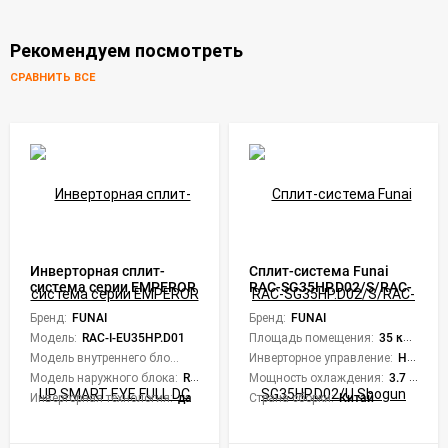
Рекомендуем посмотреть
СРАВНИТЬ ВСЕ
Инверторная сплит-
Сплит-система Funai
система серии EMPEROR
RAC-SG35HP.D02/S/RAC-
UP SMART EYE FULL DC
SG35HP.D02/U Shogun
Inverter RAC-I-
Бренд:
FUNAI
Бренд:
FUNAI
EU35HP.D01 (комплект)
Модель:
RAC-I-EU35HP.D01
Площадь помещения:
35 кв. м.
Модель внутреннего блока:
RAC-I-EU35HP.D01/S
Инверторное управление:
Нет
Модель наружного блока:
RAC-I-EU35HP.D01/U
Мощность охлаждения:
3.7 кВт
Инверторная технология:
да
Страна сборки:
Китай