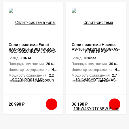
Сплит-система Funai
Сплит-система Hisense
RAC-SG20HP.D01/S/RAC-
AS-10HW4SYDTG5BG/AS-
SG20HP.D01/U Shogun
10HW4SYDTG5BW Black
Бренд:
FUNAI
Crystal
Бренд:
Hisense
Площадь помещения:
20 кв. м.
Площадь помещения:
30 кв. м.
Инверторное управление:
Нет
Инверторное управление:
Нет
Мощность охлаждения:
2.25 кВт
Мощность охлаждения:
2.7 кВт
Страна сборки:
Китай
Страна сборки:
Китай
20 990
₽
36 190
₽