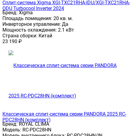
Сплит-система Xigma XGI-TXC21RHA-IDU/XGI-TXC21RHA-
ODU Turbocool Inverter 2024
Бренд:
Xigma
Площадь помещения:
20 кв. м.
Инверторное управление:
Да
Мощность охлаждения:
2.1 кВт
Страна сборки:
Китай
23 190
₽
Классическая сплит-система серии PANDORA 2025 RC-
PDC28HN (комплект)
Бренд:
ROYAL CLIMA
Модель:
RC-PDC28HN
Модель внутреннего блока:
RC-PDC28HN/IN