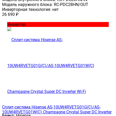
Модель наружного блока:
RC-PDC28HN/OUT
Инверторная технология:
нет
26 690
₽
Инвертор
Сплит-система Hisense AS-10UW4RVETG01G(C)/AS-
10UW4RVETG01W(C) Champagne Crystal Super DC Inverter
Бренд:
Hisense