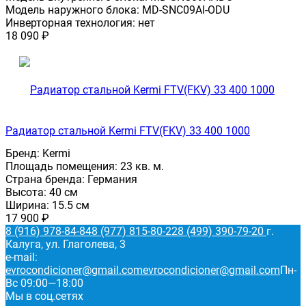
Модель наружного блока:
MD-SNC09AI-ODU
Инверторная технология:
нет
18 090
₽
Радиатор стальной Kermi FTV(FKV) 33 400 1000
Бренд:
Kermi
Площадь помещения:
23 кв. м.
Страна бренда:
Германия
Высота:
40 см
Ширина:
15.5 см
17 900
₽
8 (916) 978-84-84
8 (977) 815-80-22
8 (499) 390-79-20
г.
Калуга, ул. Глаголева, 3
e-mail:
evrocondicioner@gmail.com
evrocondicioner@gmail.com
Пн-
Вс 09:00—18:00
Мы в соц.сетях