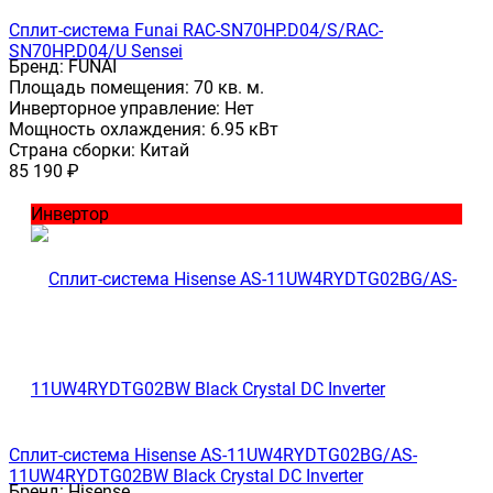
Сплит-система Funai RAC-SN70HP.D04/S/RAC-
SN70HP.D04/U Sensei
Бренд:
FUNAI
Площадь помещения:
70 кв. м.
Инверторное управление:
Нет
Мощность охлаждения:
6.95 кВт
Страна сборки:
Китай
85 190
₽
Инвертор
Сплит-система Hisense AS-11UW4RYDTG02BG/AS-
11UW4RYDTG02BW Black Crystal DC Inverter
Бренд:
Hisense