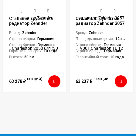
Стальной трубчатый
Стальной трубчатый
радиатор Zehnder
радиатор Zehnder 3057
Charleston 2050 б/п (30
V001 Charleston TL 12
секций)
Бренд:
Zehnder
секций
Бренд:
Zehnder
Страна сборки:
Германия
Площадь помещения:
12 кв. м.
Страна бренда:
Германия
Страна сборки:
Германия
Гарантийный срок:
10 года
Страна бренда:
Германия
Высота:
50 см
Гарантийный срок:
10 года
63 278
₽
63 237
₽