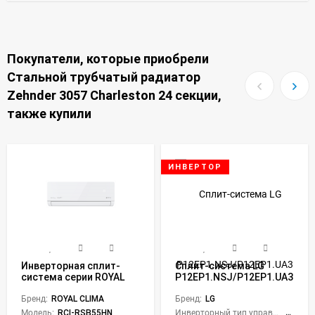
Покупатели, которые приобрели
Стальной трубчатый радиатор
Zehnder 3057 Charleston 24 секции,
также купили
ИНВЕРТОР
Инверторная сплит-
Сплит-система LG
система серии ROYAL
P12EP1.NSJ/P12EP1.UA3
SUPREMO BLANCO Full
MegaCool Dual Inverter
DC EU Inverter RCI-
Бренд:
ROYAL CLIMA
Бренд:
LG
RSB55HN (комплект)
Модель:
RCI-RSB55HN
Инверторный тип управления:
Да