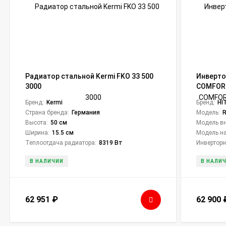
Радиатор стальной Kermi FKO 33 500
Инверто
3000
COMFORT
(компле
Бренд:
Kermi
Бренд:
HI
Страна бренда:
Германия
Модель:
Высота:
50 см
Модель вн
Ширина:
15.5 см
Модель на
Теплоотдача радиатора:
8319 Вт
Инверторн
В НАЛИЧИИ
В НАЛИ
62 951
₽
62 900