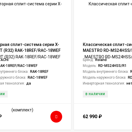
рная сплит-система серии X-
Классическая сплит-си
 (R32) RAK-18REF/RAC-18WEF
MAESTRO RD-MS24HSS/R
кт)
TACHI
Бренд:
Roland
RAK-18REF/RAC-18WEF
Модель:
RD-MS24HSS/R1
утреннего блока:
RAK-18REF
Модель внутреннего блока:
R
ружного блока:
RAC-18WEF
Модель наружного блока:
RD
ая технология:
да
Инверторная технология:
не
ЧИИ
В НАЛИЧИИ
₽
62 990
₽