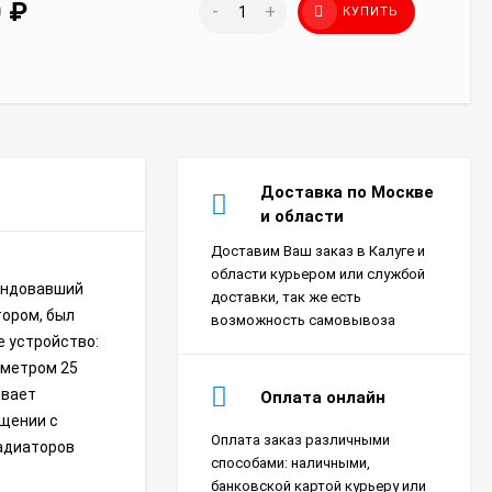
0
₽
-
+
КУПИТЬ
Доставка по Москве
и области
Доставим Ваш заказ в Калуге и
области курьером или службой
мендовавший
доставки, так же есть
тором, был
возможность самовывоза
е устройство:
аметром 25
евает
Оплата онлайн
ещении с
Оплата заказ различными
радиаторов
Сплит-система Xigma
способами: наличными,
XG-SKY27RHA-IDU/XG-
банковской картой курьеру или