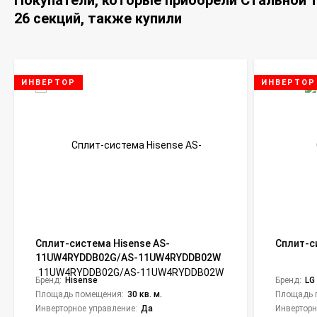
Покупатели, которые приобрели Стальной т
26 секций, также купили
ИНВЕРТОР
ИНВЕРТОР
Сплит-система Hisense AS-
Сплит-с
11UW4RYDDB02G/AS-11UW4RYDDB02W
Smart DC Inverter
Бренд:
Hisense
Бренд:
LG
Площадь помещения:
30 кв. м.
Площадь 
Инверторное управление:
Да
Инверторн