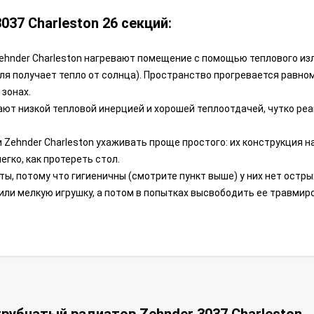
37 Charleston 26 секций:
hnder Charleston нагревают помещение с помощью теплового изл
ля получает тепло от солнца). Пространство прогревается равно
 зонах.
ют низкой тепловой инерцией и хорошей теплоотдачей, чутко реа
Zehnder Charleston ухаживать проще простого: их конструкция н
егко, как протереть стол.
ы, потому что гигиеничны (смотрите пункт выше) у них нет острых
 или мелкую игрушку, а потом в попытках высвободить ее травмир