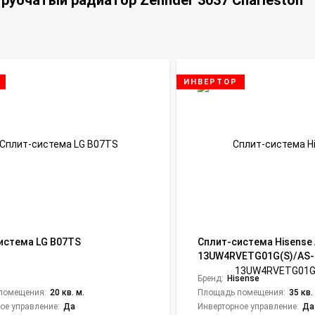
рубчатый радиатор Zehnder 3037 Charleston
ИНВЕРТОР
истема LG B07TS
Сплит-система Hisense 
13UW4RVETG01G(S)/AS-
13UW4RVETG01W(S) Silve
Бренд:
Hisense
Super DC Inverter Wi-Fi
помещения:
20 кв. м.
Площадь помещения:
35 кв.
ое управление:
Да
Инверторное управление:
Да