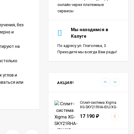
SKY27RHA-ODU Sky
18 390
₽
онлайн через платежные
сервисы
учения, без
Сплит-система Ultima
Мы находимся в
мерно и
Comfort SIR-I07PN-
Калуге
IN/SIR-I07PN-OUT Sirius
24 290
₽
Inverter
По адресу ул. Глаголева, 3.
гируют на
Приходите мы всегда Вам рады!
астолько
Сплит-система Морозко
КНБ-БКМ09ОН-ВБ/КНБ-
БКМ09ОН-НБ Байкал
 углов и
24 990
₽
оваться или
АКЦИЯ!
Сплит-система Xigma
XG-SKY21RHA-IDU/XG-
SKY21RHA-ODU Sky
17 190
₽