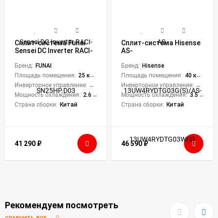
Сплит-система Funai
Сплит-система Hisense
Sensei DC Inverter RACI-
AS-
SN25HP.D03
13UW4RYDTG03G(S)/AS-
Бренд:
FUNAI
13UW4RYDTG03W(S)
Бренд:
Hisense
Crystal Silver DC Inverter
Площадь помещения:
25 кв. м.
Площадь помещения:
40 кв. м.
Инверторное управление:
Да
Инверторное управление:
Да
Мощность охлаждения:
2.6 кВт
Мощность охлаждения:
3.5 кВт
Страна сборки:
Китай
Страна сборки:
Китай
41 290
₽
46 590
₽
Рекомендуем посмотреть