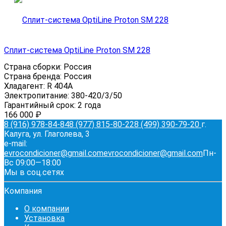
Сплит-система OptiLine Proton SM 228
Страна сборки:
Россия
Страна бренда:
Россия
Хладагент:
R 404A
Электропитание:
380-420/3/50
Гарантийный срок:
2 года
166 000
₽
8 (916) 978-84-84
8 (977) 815-80-22
8 (499) 390-79-20
г.
Калуга, ул. Глаголева, 3
e-mail:
evrocondicioner@gmail.com
evrocondicioner@gmail.com
Пн-
Вс 09:00—18:00
Мы в соц.сетях
Компания
О компании
Установка