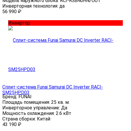
Модель наружного блока:
RCI-RSB40HN/OUT
Инверторная технология:
да
56 990
₽
Инвертор
Сплит-система Funai Samurai DC Inverter RACI-
SM25HP.D03
Бренд:
FUNAI
Площадь помещения:
25 кв. м.
Инверторное управление:
Да
Мощность охлаждения:
2.6 кВт
Страна сборки:
Китай
43 190
₽