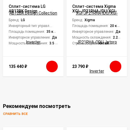
Сплит-система LG
Сплит-система Xigma
AB12BK Design
XGI-JP21RHA-IDU/XGI-
Collection Inverter
JP21RHA-ODU Jetpro
Бренд:
LG
Inverter
Бренд:
Xigma
Инверторный тип управления:
Да
Площадь помещения:
20 кв. м.
Площадь помещения:
35 кв. м.
Инверторное управление:
Да
Инверторное управление:
Да
Мощность охлаждения:
2.25 кВт
Мощность охлаждения:
3.5 кВт
Страна сборки:
Китай
135 440
₽
23 790
₽
Рекомендуем посмотреть
СРАВНИТЬ ВСЕ