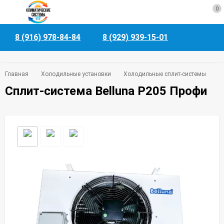
0
8 (916) 978-84-84
8 (929) 939-15-01
Главная
Холодильные установки
Холодильные сплит-системы
С
Сплит-система Belluna P205 Профи