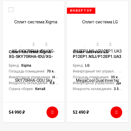
ИНВЕРТОР
Сплит-система Xigma
Сплит-система LG
XG-SKY70RHA-IDU/XG-
P12EP1.NSJ/P12EP1.UA3
SKY70RHA-ODU Sky
MegaCool Dual Inverter
Бренд:
Xigma
Бренд:
LG
Площадь помещения:
70 кв. м.
Инверторный тип управления:
Да
Инверторное управление:
Нет
Площадь помещения:
35 кв. м.
Мощность охлаждения:
6.8 кВт
Инверторное управление:
Да
Страна сборки:
Китай
Мощность охлаждения:
3.52 кВт
54 990
₽
52 490
₽