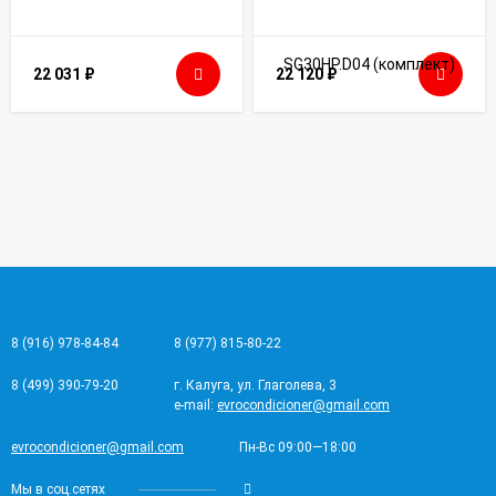
22 031
₽
22 120
₽
8 (916) 978-84-84
8 (977) 815-80-22
8 (499) 390-79-20
г. Калуга, ул. Глаголева, 3
e-mail:
evrocondicioner@gmail.com
evrocondicioner@gmail.com
Пн-Вс 09:00—18:00
Мы в соц.сетях