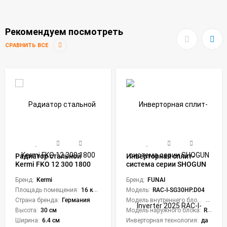
Рекомендуем посмотреть
СРАВНИТЬ ВСЕ
Радиатор стальной
Инверторная сплит-
Kermi FKO 12 300 1800
система серии SHOGUN
Inverter 2025 RAC-I-
Бренд:
Kermi
SG30HP.D04 (комплект)
Бренд:
FUNAI
Площадь помещения:
16 кв. м.
Модель:
RAC-I-SG30HP.D04
Страна бренда:
Германия
Модель внутреннего блока:
RAC-I-
Высота:
30 см
Модель наружного блока:
RAC-I-SG30HP.D04/U
Ширина:
6.4 см
Инверторная технология:
да