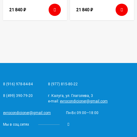
21 840
₽
21 840
₽
8 (916) 978-84-84
8 (977) 815-80-22
8 (499) 390-79-20
г. Калуга, ул. Глаголева, 3
e-mail:
evrocondicioner@gmail.com
evrocondicioner@gmail.com
Пн-Вс 09:00—18:00
Мы в соц.сетях