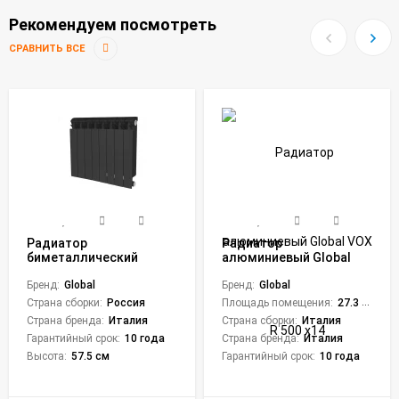
Рекомендуем посмотреть
СРАВНИТЬ ВСЕ
Радиатор
Радиатор
биметаллический
алюминиевый Global
Global Style Plus 500 (8
VOX R 500 х14
секций) черный
Бренд:
Global
Бренд:
Global
Страна сборки:
Россия
Площадь помещения:
27.3 кв. м.
Страна бренда:
Италия
Страна сборки:
Италия
Гарантийный срок:
10 года
Страна бренда:
Италия
Высота:
57.5 см
Гарантийный срок:
10 года