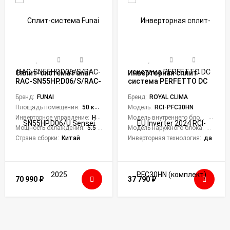
Сплит-система Funai
Инверторная сплит-
RAC-SN55HP.D06/S/RAC-
система PERFETTO DC
SN55HP.D06/U Sensei
EU Inverter 2024 RCI-
2025
Бренд:
FUNAI
PFC30HN (комплект)
Бренд:
ROYAL CLIMA
Площадь помещения:
50 кв. м.
Модель:
RCI-PFC30HN
Инверторное управление:
Нет
Модель внутреннего блока:
RCI-PF
Мощность охлаждения:
5.5 кВт
Модель наружного блока:
RCI-PF
Страна сборки:
Китай
Инверторная технология:
да
70 990
₽
37 790
₽