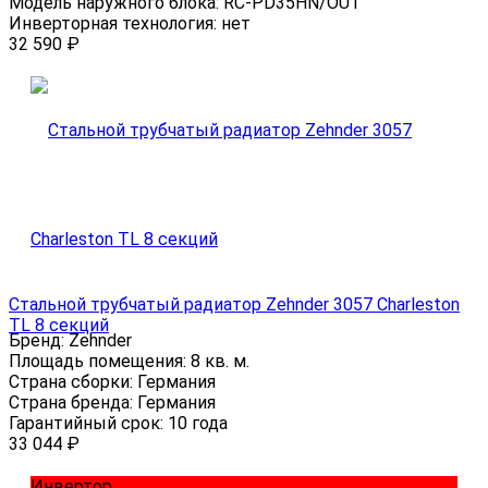
Модель наружного блока:
RC-PD35HN/OUT
Инверторная технология:
нет
32 590
₽
Стальной трубчатый радиатор Zehnder 3057 Charleston
TL 8 секций
Бренд:
Zehnder
Площадь помещения:
8 кв. м.
Страна сборки:
Германия
Страна бренда:
Германия
Гарантийный срок:
10 года
33 044
₽
Инвертор