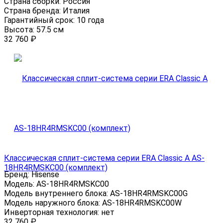
Страна сборки:
Россия
Страна бренда:
Италия
Гарантийный срок:
10 года
Высота:
57.5 см
32 760
₽
Классическая сплит-система серии ERA Classic A AS-
18HR4RMSKC00 (комплект)
Бренд:
Hisense
Модель:
AS-18HR4RMSKC00
Модель внутреннего блока:
AS-18HR4RMSKC00G
Модель наружного блока:
AS-18HR4RMSKC00W
Инверторная технология:
нет
32 760
₽