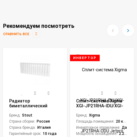
Рекомендуем посмотреть
СРАВНИТЬ ВСЕ
ИНВЕРТОР
Радиатор
Сплит-система Xigma
биметаллический
XGI-JP21RHA-IDU/XGI-
STOUT Style 350 (14
JP21RHA-ODU Jetpro
секций)
Бренд:
Stout
Inverter
Бренд:
Xigma
Страна сборки:
Россия
Площадь помещения:
20 кв. м.
Страна бренда:
Италия
Инверторное управление:
Да
Гарантийный срок:
10 года
Мощность охлаждения:
2.25 кВт