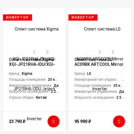
ИНВЕРТОР
ИНВЕРТОР
Сплит-система Xigma
Сплит-система LG
XGI-JP21RHA-IDU/XGI-
AC09BK ARTCOOL Mirror
JP21RHA-ODU Jetpro
Inverter
Inverter
Бренд:
Xigma
Бренд:
LG
Площадь помещения:
20 кв. м.
Инверторный тип управления:
Да
Инверторное управление:
Да
Площадь помещения:
25 кв. м.
Мощность охлаждения:
2.25 кВт
Инверторное управление:
Да
Страна сборки:
Китай
Мощность охлаждения:
2.5 кВт
23 790
₽
95 990
₽