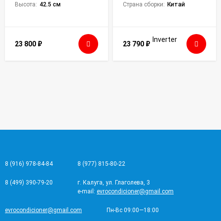
Высота:
42.5 см
Страна сборки:
Китай
23 800
₽
23 790
₽
8 (916) 978-84-84
8 (977) 815-80-22
8 (499) 390-79-20
г. Калуга, ул. Глаголева, 3
e-mail:
evrocondicioner@gmail.com
evrocondicioner@gmail.com
Пн-Вс 09:00—18:00