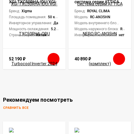
XGI-TXC50RHA-IDU/XGI-
система серии ATTICA
TXC50RHA-ODU
NERO RC-AN35HN
Turbocool Inverter 2024
Бренд:
Xigma
(комплект)
Бренд:
ROYAL CLIMA
Площадь помещения:
50 кв. м.
Модель:
RC-AN35HN
Инверторное управление:
Да
Модель внутреннего блока:
RC-AN
Мощность охлаждения:
5.28 кВт
Модель наружного блока:
RC-AN35HN/OUT
Страна сборки:
Китай
Инверторная технология:
нет
52 190
₽
40 890
₽
Рекомендуем посмотреть
СРАВНИТЬ ВСЕ