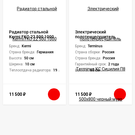
Радиатор стальной
Электрический
Kermi FKO 22 500 1000
полотенцесушитель
Terminus КС Сицилия П8
Бренд:
Kermi
500х800 черный муар
Бренд:
Terminus
Страна бренда:
Германия
Страна сборки:
Россия
Высота:
50 см
Страна бренда:
Россия
Ширина:
10 см
Гарантийный срок:
2 года
Теплоотдача радиатора:
1930 Вт
Высота:
80 см
11 500
₽
11 500
₽