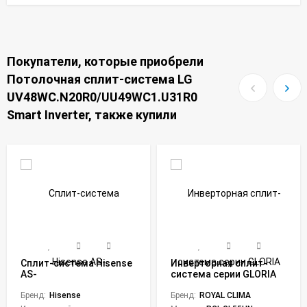
Покупатели, которые приобрели
Потолочная сплит-система LG
UV48WC.N20R0/UU49WC1.U31R0
Smart Inverter, также купили
Сплит-система Hisense
Инверторная сплит-
AS-
система серии GLORIA
07HW4SYDTG035G/AS-
INVERTER UPGRADE RCI-
07HW4SYDTG035W Neo
Бренд:
Hisense
GL55HN (комплект)
Бренд:
ROYAL CLIMA