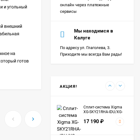
SKY27RHA-ODU Sky
18 390
₽
онлайн через платежные
и и угольный
сервисы
ый внешний
Сплит-система Ultima
Мы находимся в
табильная
Comfort SIR-I07PN-
Калуге
IN/SIR-I07PN-OUT Sirius
24 290
₽
Inverter
По адресу ул. Глаголева, 3.
нное на
Приходите мы всегда Вам рады!
который готов
Сплит-система Морозко
КНБ-БКМ09ОН-ВБ/КНБ-
БКМ09ОН-НБ Байкал
24 990
₽
АКЦИЯ!
Сплит-система Xigma
XG-SKY21RHA-IDU/XG-
SKY21RHA-ODU Sky
17 190
₽