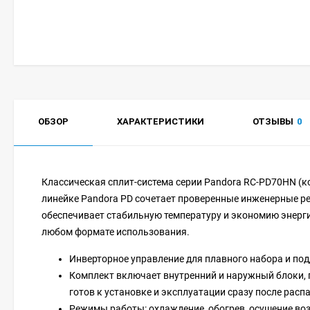
ОБЗОР
ХАРАКТЕРИСТИКИ
ОТЗЫВЫ
0
Классическая сплит-система серии Pandora RC-PD70HN (к
линейке Pandora PD сочетает проверенные инженерные ре
обеспечивает стабильную температуру и экономию энерги
любом формате использования.
Инверторное управление для плавного набора и по
Комплект включает внутренний и наружный блоки, 
готов к установке и эксплуатации сразу после расп
Режимы работы: охлаждение, обогрев, осушение воз