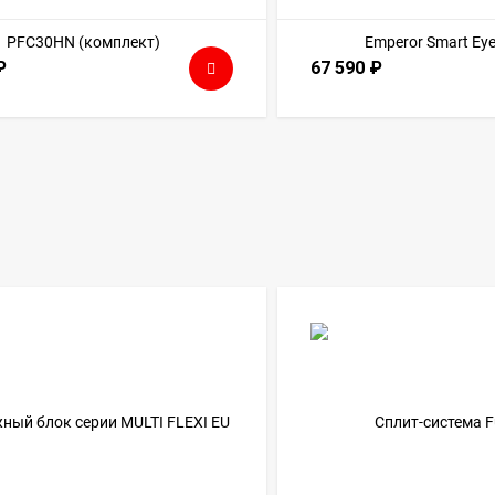
₽
67 590
₽