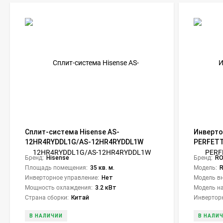
Сплит-система Hisense AS-
Инверто
12HR4RYDDL1G/AS-12HR4RYDDL1W
PERFETTO
Basic A R32
PFC30HN
Бренд:
Hisense
Бренд:
RO
Площадь помещения:
35 кв. м.
Модель:
Инверторное управление:
Нет
Модель вн
Мощность охлаждения:
3.2 кВт
Модель на
Страна сборки:
Китай
Инверторн
В НАЛИЧИИ
В НАЛИ