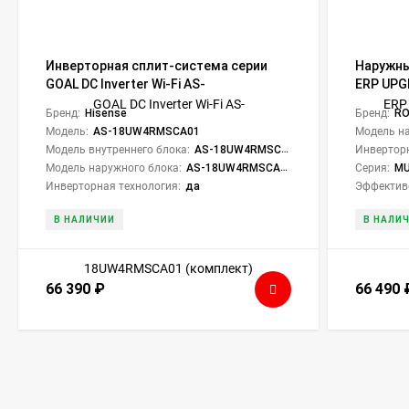
Инверторная сплит-система серии
Наружны
GOAL DC Inverter Wi-Fi AS-
ERP UP
18UW4RMSCA01 (комплект)
Бренд:
Hisense
Бренд:
RO
Модель:
AS-18UW4RMSCA01
Модель на
Модель внутреннего блока:
AS-18UW4RMSCA01G
Инверторн
Модель наружного блока:
AS-18UW4RMSCA01W
Серия:
MU
Инверторная технология:
да
Эффектив
В НАЛИЧИИ
В НАЛИ
66 390
₽
66 490