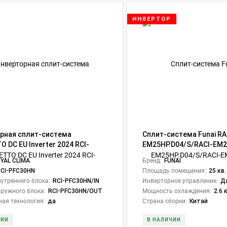
ИНВЕРТОР
рная сплит-система
Сплит-система Funai RA
 DC EU Inverter 2024 RCI-
EM25HP.D04/S/RACI-EM2
 (комплект)
Emperor Smart Eye Inver
YAL CLIMA
Бренд:
FUNAI
RCI-PFC30HN
Площадь помещения:
25 кв.
утреннего блока:
RCI-PFC30HN/IN
Инверторное управление:
Д
ружного блока:
RCI-PFC30HN/OUT
Мощность охлаждения:
2.6 
ая технология:
да
Страна сборки:
Китай
ЧИИ
В НАЛИЧИИ