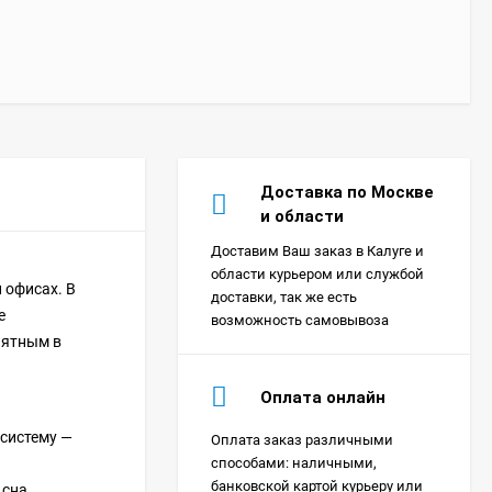
Доставка по Москве
и области
Доставим Ваш заказ в Калуге и
области курьером или службой
 офисах. В
доставки, так же есть
е
возможность самовывоза
нятным в
Оплата онлайн
систему —
Оплата заказ различными
Сплит-система Xigma
способами: наличными,
XG-SKY27RHA-IDU/XG-
банковской картой курьеру или
 сна.