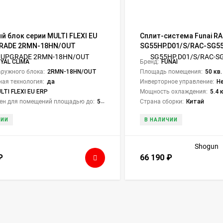
й блок серии MULTI FLEXI EU
Сплит-система Funai RA
GRADE 2RMN-18HN/OUT
SG55HP.D01/S/RAC-SG55
Shogun
YAL CLIMA
Бренд:
FUNAI
ружного блока:
2RMN-18HN/OUT
Площадь помещения:
50 кв.
ая технология:
да
Инверторное управление:
Н
LTI FLEXI EU ERP
Мощность охлаждения:
5.4 
ен для помещений площадью до:
52.8
Страна сборки:
Китай
ЧИИ
В НАЛИЧИИ
₽
66 190
₽