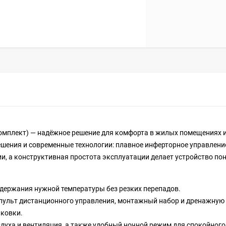
омплект) — надёжное решение для комфорта в жилых помещениях и
шения и современные технологии: плавное инферторное управлени
и, а конструктивная простота эксплуатации делает устройство по
ддержания нужной температуры без резких перепадов.
пульт дистанционного управления, монтажный набор и дренажную 
аковки.
духа и вентиляция, а также удобный ночной режим для спокойного