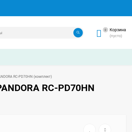
Корзина
0
(пусто)
PANDORA RC-PD70HN (комплект)
и PANDORA RC-PD70HN