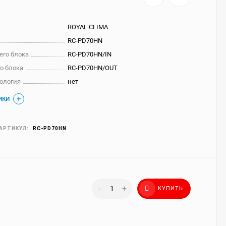
ROYAL CLIMA
RC-PD70HN
его блока
RC-PD70HN/IN
о блока
RC-PD70HN/OUT
нология
нет
ИКИ
АРТИКУЛ:
RC-PD70HN
-
+
КУПИТЬ