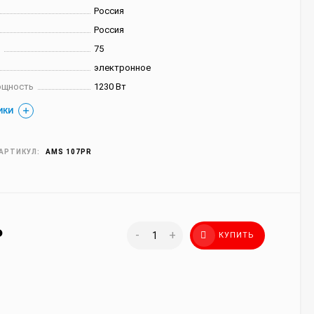
Россия
Россия
Б
75
электронное
ощность
1230 Вт
ИКИ
АРТИКУЛ:
AMS 107PR
₽
-
+
КУПИТЬ