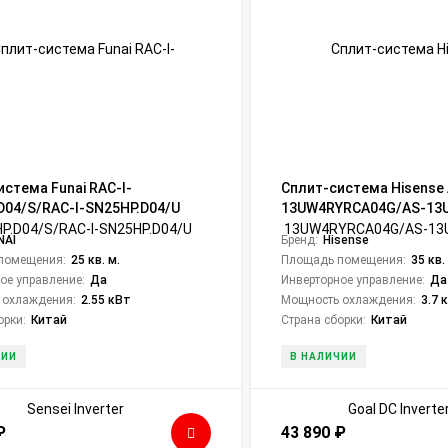
истема Funai RAC-I-
Сплит-система Hisense 
D04/S/RAC-I-SN25HP.D04/U
13UW4RYRCA04G/AS-13
nverter
Goal DC Inverter Wi-Fi
NAI
Бренд:
Hisense
помещения:
25 кв. м.
Площадь помещения:
35 кв.
ое управление:
Да
Инверторное управление:
Да
 охлаждения:
2.55 кВт
Мощность охлаждения:
3.7 
орки:
Китай
Страна сборки:
Китай
ЧИИ
В НАЛИЧИИ
₽
43 890
₽