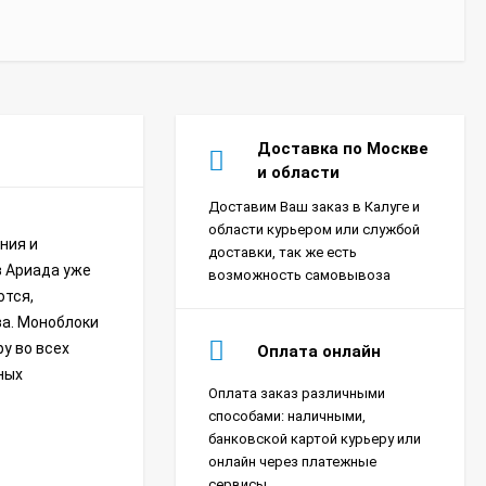
Доставка по Москве
и области
Доставим Ваш заказ в Калуге и
области курьером или службой
ния и
доставки, так же есть
в Ариада уже
возможность самовывоза
ются,
а. Моноблоки
у во всех
Оплата онлайн
ных
Оплата заказ различными
Сплит-система Xigma
способами: наличными,
XG-SKY27RHA-IDU/XG-
банковской картой курьеру или
SKY27RHA-ODU Sky
18 390
₽
онлайн через платежные
сервисы