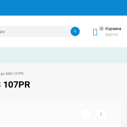
Корзина
0
(пусто)
ада AMS 107PR
 107PR