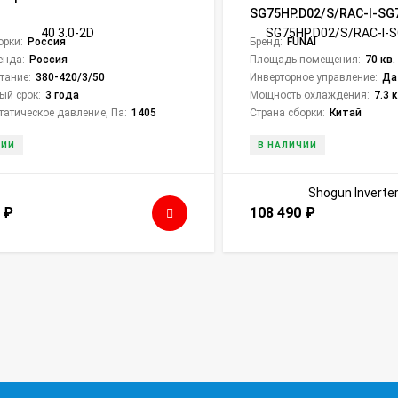
SG75HP.D02/S/RAC-I-SG
Shogun Inverter 2024
орки:
Россия
Бренд:
FUNAI
енда:
Россия
Площадь помещения:
70 кв.
тание:
380-420/3/50
Инверторное управление:
Да
ый срок:
3 года
Мощность охлаждения:
7.3 
татическое давление, Па:
1405
Страна сборки:
Китай
ЧИИ
В НАЛИЧИИ
5
₽
108 490
₽