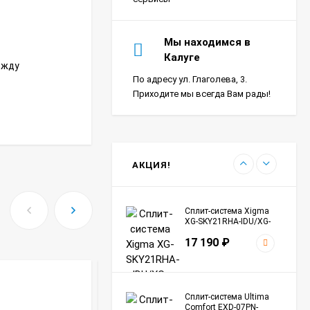
Сплит-система Ultima
Мы находимся в
Comfort SIR-I07PN-
Калуге
IN/SIR-I07PN-OUT Sirius
ежду
24 290
₽
Inverter
По адресу ул. Глаголева, 3.
Приходите мы всегда Вам рады!
Сплит-система Морозко
КНБ-БКМ09ОН-ВБ/КНБ-
БКМ09ОН-НБ Байкал
24 990
₽
АКЦИЯ!
Сплит-система Xigma
XG-SKY21RHA-IDU/XG-
SKY21RHA-ODU Sky
17 190
₽
ИНВЕРТОР
Сплит-система Ultima
Comfort EXD-07PN-