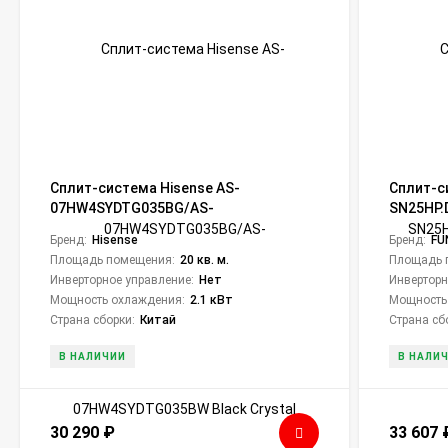
Сплит-система Hisense AS-
Сплит-с
07HW4SYDTG035ВG/AS-
SN25HP.
07HW4SYDTG035ВW Black Crystal
Sensei I
Бренд:
Hisense
Бренд:
FU
Площадь помещения:
20 кв. м.
Площадь 
Инверторное управление:
Нет
Инверторн
Мощность охлаждения:
2.1 кВт
Мощность
Страна сборки:
Китай
Страна сб
В НАЛИЧИИ
В НАЛИ
30 290
₽
33 607