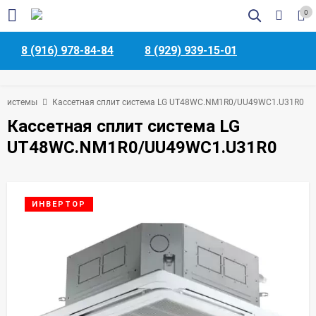
0
8 (916) 978-84-84
8 (929) 939-15-01
т-системы
Кассетная сплит система LG UT48WC.NM1R0/UU49WC1.U31R0
Кассетная сплит система LG
UT48WC.NM1R0/UU49WC1.U31R0
ИНВЕРТОР