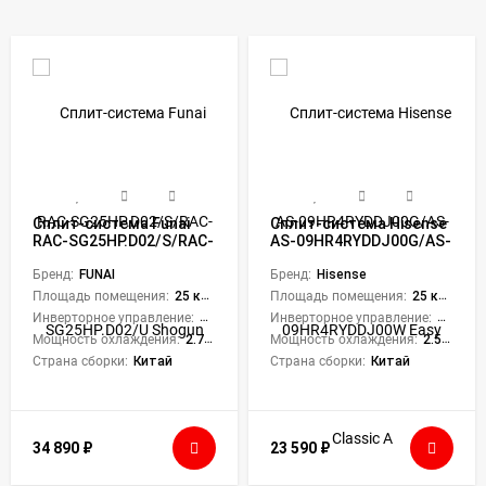
Сплит-система Funai
Сплит-система Hisense
RAC-SG25HP.D02/S/RAC-
AS-09HR4RYDDJ00G/AS-
SG25HP.D02/U Shogun
09HR4RYDDJ00W Easy
Бренд:
FUNAI
Classic A
Бренд:
Hisense
Площадь помещения:
25 кв. м.
Площадь помещения:
25 кв. м.
Инверторное управление:
Нет
Инверторное управление:
Нет
Мощность охлаждения:
2.75 кВт
Мощность охлаждения:
2.55 кВт
Страна сборки:
Китай
Страна сборки:
Китай
34 890
₽
23 590
₽