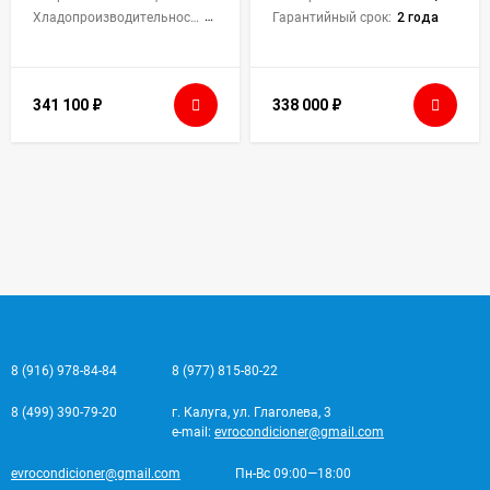
Хладопроизводительность:
8920 Вт
Гарантийный срок:
2 года
341 100
₽
338 000
₽
8 (916) 978-84-84
8 (977) 815-80-22
8 (499) 390-79-20
г. Калуга, ул. Глаголева, 3
e-mail:
evrocondicioner@gmail.com
evrocondicioner@gmail.com
Пн-Вс 09:00—18:00