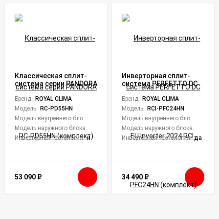
Классическая сплит-
Инверторная сплит-
система серии PANDORA
система PERFETTO DC
RC-PD55HN (комплект)
EU Inverter 2024 RCI-
Бренд:
ROYAL CLIMA
PFC24HN (комплект)
Бренд:
ROYAL CLIMA
Модель:
RC-PD55HN
Модель:
RCI-PFC24HN
Модель внутреннего блока:
RC-PD55HN/IN
Модель внутреннего блока:
RCI-PF
Модель наружного блока:
RC-PD55HN/OUT
Модель наружного блока:
RCI-PF
Инверторная технология:
нет
Инверторная технология:
да
53 090
₽
34 490
₽