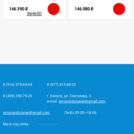
146 390
₽
146 080
₽
8 (916) 978-84-84
8 (977) 815-80-22
8 (499) 390-79-20
г. Калуга, ул. Глаголева, 3
e-mail:
evrocondicioner@gmail.com
evrocondicioner@gmail.com
Пн-Вс 09:00—18:00
Мы в соц.сетях