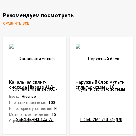
Рекомендуем посмотреть
СРАВНИТЬ ВСЕ
Канальная сплит-
Наружный блок мульти
система Hisense AUD-
сплит-системы LG
36HX4SHH1 / AUW-
MU2M17.UL4(2)R0
36H6SD
Бренд:
Hisense
Площадь помещения:
100 кв. м.
Инверторное управление:
Нет
Мощность охлаждения:
10.55 кВт
Страна сборки:
Китай