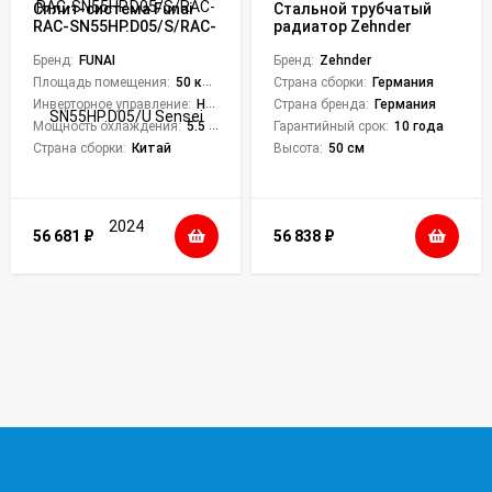
Сплит-система Funai
Стальной трубчатый
RAC-SN55HP.D05/S/RAC-
радиатор Zehnder
SN55HP.D05/U Sensei
Charleston 2050 н/п (32
2024
Бренд:
FUNAI
секции)
Бренд:
Zehnder
Площадь помещения:
50 кв. м.
Страна сборки:
Германия
Инверторное управление:
Нет
Страна бренда:
Германия
Мощность охлаждения:
5.5 кВт
Гарантийный срок:
10 года
Страна сборки:
Китай
Высота:
50 см
56 681
₽
56 838
₽