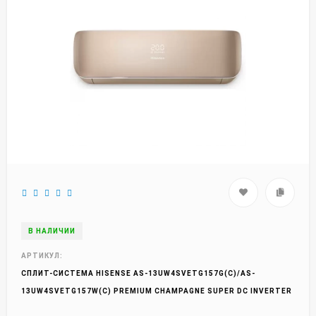
В НАЛИЧИИ
АРТИКУЛ:
СПЛИТ-СИСТЕМА HISENSE AS-13UW4SVETG157G(С)/AS-
13UW4SVETG157W(С) PREMIUM CHAMPAGNE SUPER DC INVERTER