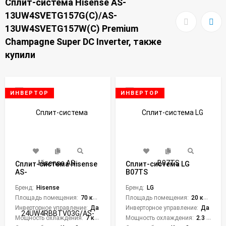
Сплит-система Hisense AS-
13UW4SVETG157G(С)/AS-
13UW4SVETG157W(С) Premium
Champagne Super DC Inverter, также
купили
ИНВЕРТОР
ИНВЕРТОР
Сплит-система Hisense
Сплит-система LG
AS-
B07TS
24UW4RBBTV03G/AS-
24UW4RBBTV03W Expert
Бренд:
Hisense
Бренд:
LG
Pro Super DC Inverter
Площадь помещения:
70 кв. м.
Площадь помещения:
20 кв. м.
Инверторное управление:
Да
Инверторное управление:
Да
Мощность охлаждения:
7 кВт
Мощность охлаждения:
2.3 кВт