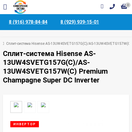
0
8 (916) 978-84-84
8 (929) 939-15-01
Сплит-система Hisense AS-13UW4SVETG157G(С)/AS-13UW4SVETG157W(С) P
Сплит-система Hisense AS-
13UW4SVETG157G(С)/AS-
13UW4SVETG157W(С) Premium
Champagne Super DC Inverter
ИНВЕРТОР