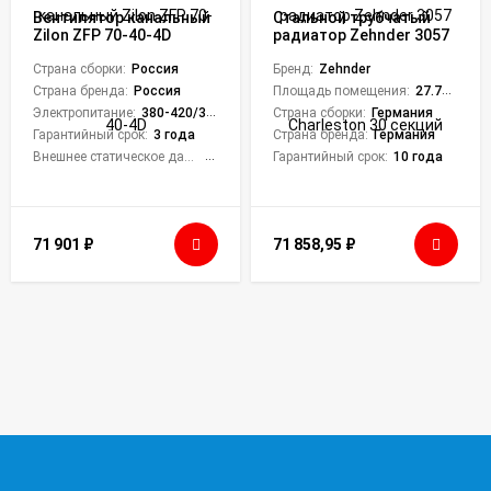
Вентилятор канальный
Стальной трубчатый
Zilon ZFP 70-40-4D
радиатор Zehnder 3057
Charleston 30 секций
Страна сборки:
Россия
Бренд:
Zehnder
Страна бренда:
Россия
Площадь помещения:
27.75 кв. м.
Электропитание:
380-420/3/50
Страна сборки:
Германия
Гарантийный срок:
3 года
Страна бренда:
Германия
Внешнее статическое давление, Па:
875
Гарантийный срок:
10 года
71 901
₽
71 858,95
₽