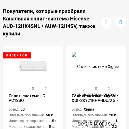
Покупатели, которые приобрели
Канальная сплит-система Hisense
AUD-12HX4SNL / AUW-12H4SV, также
купили
ИНВЕРТОР
Сплит-система LG
Сплит-система Xigma
PC18SQ
XGI-SKY21RHA-IDU/XGI-
SKY21RHA-ODU Sky
Бренд:
LG
Inverter
Бренд:
Xigma
Площадь помещения:
50 кв. м.
Площадь помещения:
20 кв. м.
Инверторное управление:
Да
Инверторное управление:
Нет
Мощность охлаждения:
5 кВт
Мощность охлаждения:
2.2 кВт