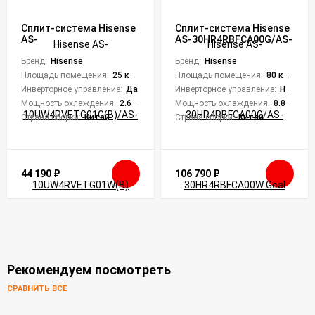
Сплит-система Hisense
Сплит-система Hisense
AS-
AS-30HR4RBFCA00G/AS-
10UW4RVETG01G(B)/AS-
30HR4RBFCA00W Goal
10UW4RVETG01W(B)
Бренд:
Hisense
Classic A
Бренд:
Hisense
BLACK CRYSTAL Super DC
Площадь помещения:
25 кв. м.
Площадь помещения:
80 кв. м.
Inverter
Инверторное управление:
Да
Инверторное управление:
Нет
Мощность охлаждения:
2.6 кВт
Мощность охлаждения:
8.81 кВт
Страна сборки:
Китай
Страна сборки:
Китай
44 190
₽
106 790
₽
Рекомендуем посмотреть
СРАВНИТЬ ВСЕ