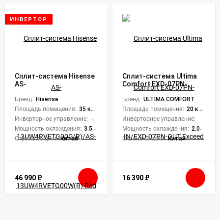
ИНВЕРТОР
Сплит-система Hisense
Сплит-система Ultima
AS-
Comfort EXD-07PN-
13UW4RVETG00G(R)/AS-
IN/EXD-07PN-OUT
13UW4RVETG00W(R) Red
Бренд:
Hisense
Exceed
Бренд:
ULTIMA COMFORT
Crystal DC Inverter
Площадь помещения:
35 кв. м.
Площадь помещения:
20 кв. м.
Инверторное управление:
Да
Инверторное управление:
Нет
Мощность охлаждения:
3.5 кВт
Мощность охлаждения:
2.05 кВт
Страна сборки:
Китай
Страна сборки:
Китай
46 990
₽
16 390
₽