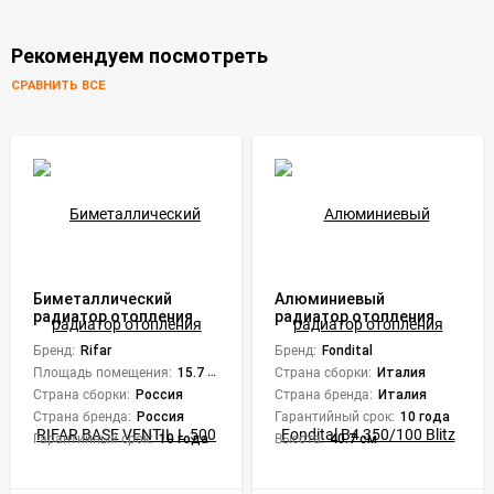
Рекомендуем посмотреть
СРАВНИТЬ ВСЕ
Биметаллический
Алюминиевый
радиатор отопления
радиатор отопления
RIFAR BASE VENTIL L 500
Fondital B4 350/100 Blitz
x8
Бренд:
Rifar
Super (6 секций)
Бренд:
Fondital
Площадь помещения:
15.7 кв. м.
Страна сборки:
Италия
Страна сборки:
Россия
Страна бренда:
Италия
Страна бренда:
Россия
Гарантийный срок:
10 года
Гарантийный срок:
10 года
Высота:
40.7 см