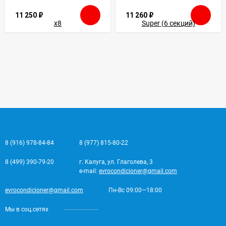
11 250
₽
11 260
₽
8 (916) 978-84-84
8 (977) 815-80-22
8 (499) 390-79-20
г. Калуга, ул. Глаголева, 3
e-mail:
evrocondicioner@gmail.com
evrocondicioner@gmail.com
Пн-Вс 09:00—18:00
Мы в соц.сетях