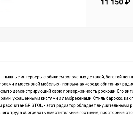
11 150
₽
 - пышные интерьеры с обилием золоченых деталей, богатой лепни
олами и массивной мебелью - привычная «среда обитания» ради
открыто демонстрирующий свою приверженность роскоши. Его вит
ами, украшенными кистями и ламбрекенами. Стиль барокко, как 
и рассчитан BRISTOL, - этот радиатор обладает внушительными 
йшего труда обогревать вместительные гостиные, просторные ст