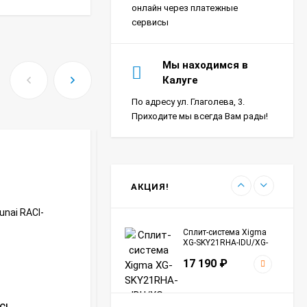
18 390
₽
онлайн через платежные
сервисы
Сплит-система Ultima
Мы находимся в
Comfort SIR-I07PN-
Калуге
IN/SIR-I07PN-OUT Sirius
24 290
₽
Inverter
По адресу ул. Глаголева, 3.
Приходите мы всегда Вам рады!
Сплит-система Морозко
КНБ-БКМ09ОН-ВБ/КНБ-
БКМ09ОН-НБ Байкал
24 990
₽
АКЦИЯ!
Сплит-система Xigma
XG-SKY21RHA-IDU/XG-
SKY21RHA-ODU Sky
17 190
₽