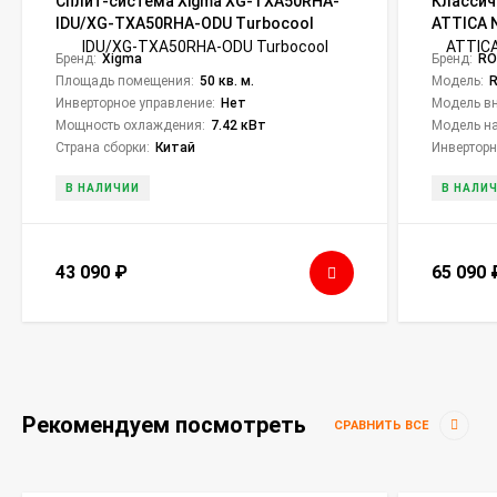
Сплит-система Xigma XG-TXA50RHA-
Классич
IDU/XG-TXA50RHA-ODU Turbocool
ATTICA 
Бренд:
Xigma
Бренд:
RO
Площадь помещения:
50 кв. м.
Модель:
Инверторное управление:
Нет
Модель вн
Мощность охлаждения:
7.42 кВт
Модель на
Страна сборки:
Китай
Инверторн
В НАЛИЧИИ
В НАЛИ
43 090
₽
65 090
Рекомендуем посмотреть
СРАВНИТЬ ВСЕ