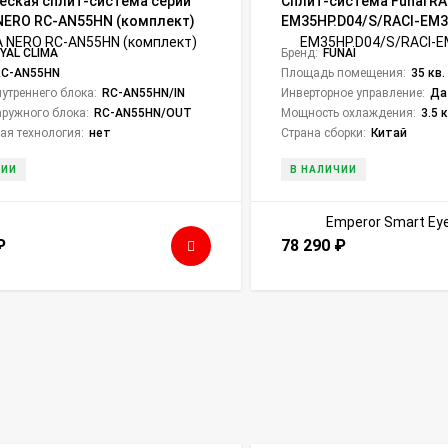
еская сплит-система серии
Сплит-система Funai RA
NERO RC-AN55HN (комплект)
EM35HP.D04/S/RACI-EM3
Emperor Smart Eye Inver
YAL CLIMA
Бренд:
FUNAI
RC-AN55HN
Площадь помещения:
35 кв.
утреннего блока:
RC-AN55HN/IN
Инверторное управление:
Да
ружного блока:
RC-AN55HN/OUT
Мощность охлаждения:
3.5 
ая технология:
нет
Страна сборки:
Китай
ЧИИ
В НАЛИЧИИ
₽
78 290
₽