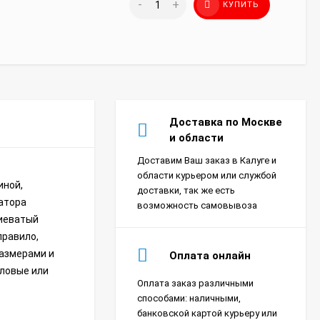
-
+
КУПИТЬ
Доставка по Москве
и области
Доставим Ваш заказ в Калуге и
области курьером или службой
ной,
доставки, так же есть
атора
возможность самовывоза
иеватый
правило,
размерами и
Оплата онлайн
оловые или
Оплата заказ различными
Сплит-система Xigma
способами: наличными,
XG-SKY27RHA-IDU/XG-
банковской картой курьеру или
SKY27RHA-ODU Sky