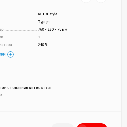
RETROstyle
Турция
ер
760 × 230 × 75 мм
ий
1
иатора
240 Вт
ИКИ
ТОР ОТОПЛЕНИЯ RETROSTYLE
X1