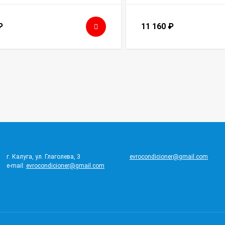
₽
11 160
₽
г. Калуга, ул. Глаголева, 3
evrocondicioner@gmail.com
e-mail:
evrocondicioner@gmail.com