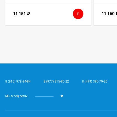
11 151
₽
11 160
8 (916) 978-84-84
8 (977) 815-80-22
8 (499) 390-79-20
Мы в соц.сетях