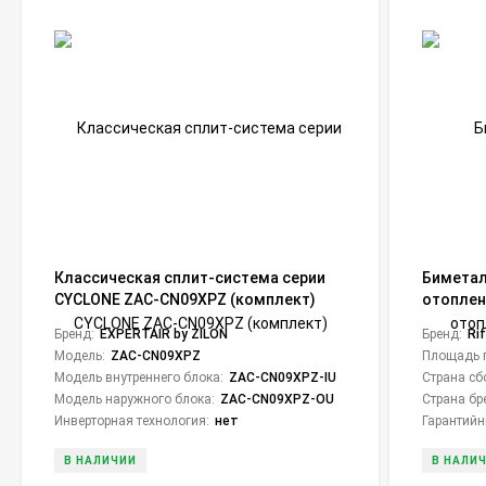
Классическая сплит-система серии
Биметал
CYCLONE ZAC-CN09XPZ (комплект)
отоплен
Бренд:
EXPERTAIR by ZILON
Бренд:
Ri
Модель:
ZAC-CN09XPZ
Площадь 
Модель внутреннего блока:
ZAC-CN09XPZ-IU
Страна сб
Модель наружного блока:
ZAC-CN09XPZ-OU
Страна бр
Инверторная технология:
нет
Гарантийн
В НАЛИЧИИ
В НАЛИ