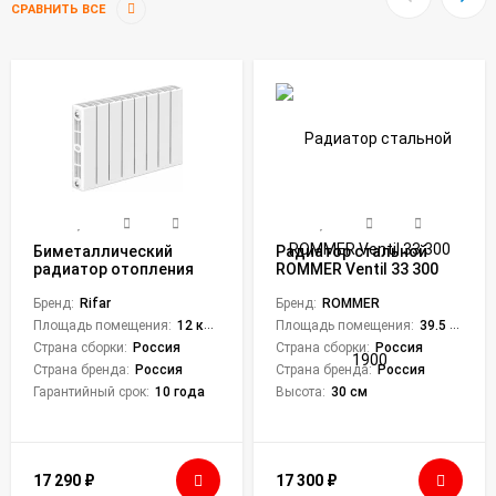
СРАВНИТЬ ВСЕ
Биметаллический
Радиатор стальной
радиатор отопления
ROMMER Ventil 33 300
RIFAR SUPReMO VENTIL
1900
350 SVR 8
Бренд:
Rifar
Бренд:
ROMMER
Площадь помещения:
12 кв. м.
Площадь помещения:
39.5 кв. м.
Страна сборки:
Россия
Страна сборки:
Россия
Страна бренда:
Россия
Страна бренда:
Россия
Гарантийный срок:
10 года
Высота:
30 см
17 290
₽
17 300
₽