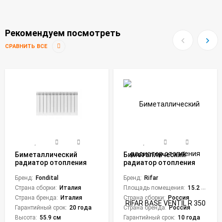
Рекомендуем посмотреть
СРАВНИТЬ ВСЕ
Биметаллический
Биметаллический
радиатор отопления
радиатор отопления
Fondital 500/100 Bianco
RIFAR BASE VENTIL R 350
Alustal (12 секций)
Бренд:
Fondital
x11
Бренд:
Rifar
Страна сборки:
Италия
Площадь помещения:
15.2 кв. м.
Страна бренда:
Италия
Страна сборки:
Россия
Гарантийный срок:
20 года
Страна бренда:
Россия
Высота:
55.9 см
Гарантийный срок:
10 года