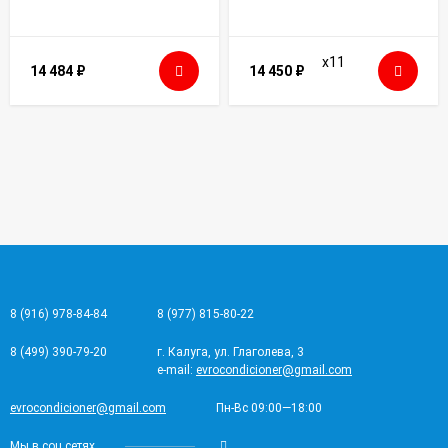
14 484
₽
14 450
₽
8 (916) 978-84-84
8 (977) 815-80-22
8 (499) 390-79-20
г. Калуга, ул. Глаголева, 3
e-mail:
evrocondicioner@gmail.com
evrocondicioner@gmail.com
Пн-Вс 09:00—18:00
Мы в соц.сетях