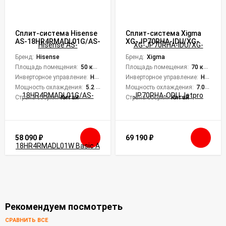
Сплит-система Hisense
Сплит-система Xigma
AS-18HR4RMADL01G/AS-
XG-JP70RHA-IDU/XG-
18HR4RMADL01W Basic A
JP70RHA-ODU Jetpro
R32
Бренд:
Hisense
Бренд:
Xigma
Площадь помещения:
50 кв. м.
Площадь помещения:
70 кв. м.
Инверторное управление:
Нет
Инверторное управление:
Нет
Мощность охлаждения:
5.2 кВт
Мощность охлаждения:
7.05 кВт
Страна сборки:
Китай
Страна сборки:
Китай
58 090
₽
69 190
₽
Рекомендуем посмотреть
СРАВНИТЬ ВСЕ