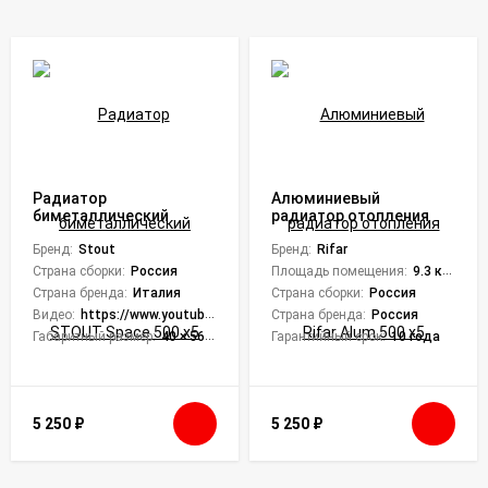
Радиатор
Алюминиевый
биметаллический
радиатор отопления
STOUT Space 500 x5
Rifar Alum 500 x5
Бренд:
Stout
Бренд:
Rifar
Страна сборки:
Россия
Площадь помещения:
9.3 кв. м.
Страна бренда:
Италия
Страна сборки:
Россия
Видео:
https://www.youtube.com/embed/ENL56iR54cY,https://www.youtube.com/embed/ENL56iR54cY
Страна бренда:
Россия
Габаритный размер:
40 × 56.1 × 9 см
Гарантийный срок:
10 года
5 250
₽
5 250
₽