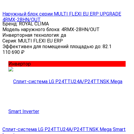
Наружный блок серии MULTI FLEXI EU ERP UPGRADE
4RMX-28HN/OUT
Бренд:
ROYAL CLIMA
Модель наружного блока:
4RMX-28HN/OUT
Инверторная технология:
да
Серия:
MULTI FLEXI EU ERP
Эффективен для помещений площадью до:
82.1
110 690
₽
Инвертор
Сплит-система LG P24TT.U24A/P24TT.NSK Mega Smart