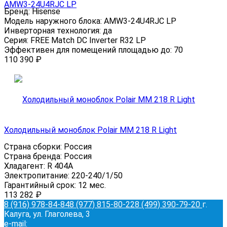
AMW3-24U4RJC LP
Бренд:
Hisense
Модель наружного блока:
AMW3-24U4RJC LP
Инверторная технология:
да
Серия:
FREE Match DC Inverter R32 LP
Эффективен для помещений площадью до:
70
110 390
₽
Холодильный моноблок Polair MM 218 R Light
Страна сборки:
Россия
Страна бренда:
Россия
Хладагент:
R 404A
Электропитание:
220-240/1/50
Гарантийный срок:
12 мес.
113 282
₽
8 (916) 978-84-84
8 (977) 815-80-22
8 (499) 390-79-20
г.
Калуга, ул. Глаголева, 3
e-mail: