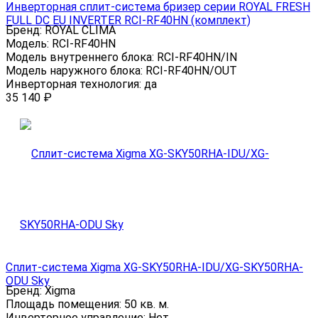
Инверторная сплит-система бризер серии ROYAL FRESH
FULL DC EU INVERTER RCI-RF40HN (комплект)
Бренд:
ROYAL CLIMA
Модель:
RCI-RF40HN
Модель внутреннего блока:
RCI-RF40HN/IN
Модель наружного блока:
RCI-RF40HN/OUT
Инверторная технология:
да
35 140
₽
Сплит-система Xigma XG-SKY50RHA-IDU/XG-SKY50RHA-
ODU Sky
Бренд:
Xigma
Площадь помещения:
50 кв. м.
Инверторное управление:
Нет