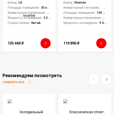
Бренд:
LG
Neo Premium Classic
Бренд:
Hisense
Площадь помещения:
35 кв. м.
Инверторный тип управления:
Нет
Инверторное управление:
Да
Площадь помещения:
100 кв. м.
Мощность охлаждения:
3.5 кВт
Инверторное управление:
Нет
Страна сборки:
Китай
Мощность охлаждения:
9.4 кВт
135 440
₽
119 890
₽
Рекомендуем посмотреть
СРАВНИТЬ ВСЕ