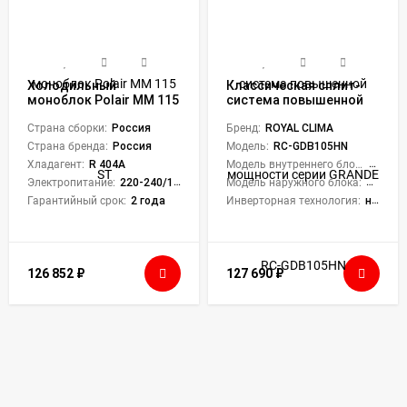
Холодильный
Классическая сплит-
моноблок Polair MM 115
система повышенной
ST
мощности серии
Страна сборки:
Россия
GRANDE RC-GDB105HN
Бренд:
ROYAL CLIMA
(комплект)
Страна бренда:
Россия
Модель:
RC-GDB105HN
Хладагент:
R 404A
Модель внутреннего блока:
RC-GD
Электропитание:
220-240/1/50
Модель наружного блока:
RC-GD
Гарантийный срок:
2 года
Инверторная технология:
нет
126 852
₽
127 690
₽