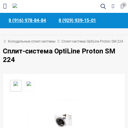
0
8 (916) 978-84-84
8 (929) 939-15-01
и
Холодильные сплит-системы
Сплит-система OptiLine Proton SM 224
Сплит-система OptiLine Proton SM
224