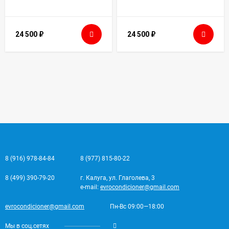
24 500
₽
24 500
₽
8 (916) 978-84-84
8 (977) 815-80-22
8 (499) 390-79-20
г. Калуга, ул. Глаголева, 3
e-mail:
evrocondicioner@gmail.com
evrocondicioner@gmail.com
Пн-Вс 09:00—18:00
Мы в соц.сетях