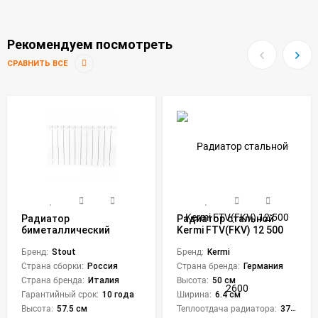
Рекомендуем посмотреть
СРАВНИТЬ ВСЕ
Радиатор
Радиатор стальной
биметаллический
Kermi FTV(FKV) 12 500
STOUT Style 500 (14
2600
секций)
Бренд:
Stout
Бренд:
Kermi
Страна сборки:
Россия
Страна бренда:
Германия
Страна бренда:
Италия
Высота:
50 см
Гарантийный срок:
10 года
Ширина:
6.4 см
Высота:
57.5 см
Теплоотдача радиатора:
3710 Вт