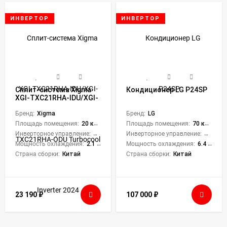
ИНВЕРТОР
ИНВЕРТОР
Сплит-система Xigma
Кондиционер LG P24SP
XGI-TXC21RHA-IDU/XGI-
TXC21RHA-ODU
Turbocool Inverter 2024
Бренд:
Xigma
Бренд:
LG
Площадь помещения:
20 кв. м.
Площадь помещения:
70 кв. м.
Инверторное управление:
Да
Инверторное управление:
Да
Мощность охлаждения:
2.1 кВт
Мощность охлаждения:
6.4 кВт
Страна сборки:
Китай
Страна сборки:
Китай
23 190
₽
107 000
₽