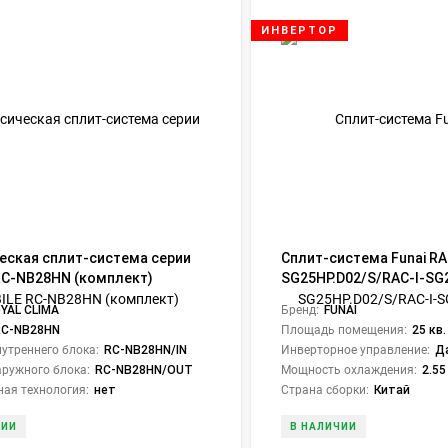
ИНВЕРТОР
еская сплит-система серии
Сплит-система Funai RA
RC-NB28HN (комплект)
SG25HP.D02/S/RAC-I-SG
Shogun Inverter 2024
YAL CLIMA
Бренд:
FUNAI
RC-NB28HN
Площадь помещения:
25 кв.
утреннего блока:
RC-NB28HN/IN
Инверторное управление:
Д
ружного блока:
RC-NB28HN/OUT
Мощность охлаждения:
2.55
ая технология:
нет
Страна сборки:
Китай
ЧИИ
В НАЛИЧИИ