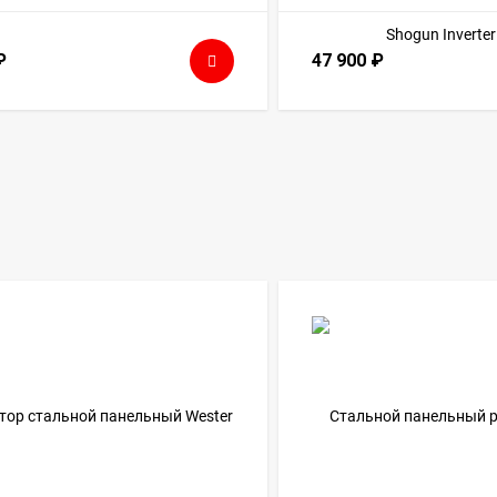
₽
47 900
₽