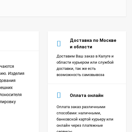
Доставка по Москве
и области
Доставим Ваш заказ в Калуге и
области курьером или службой
ичаются
доставки, так же есть
нию. Изделия
возможность самовывоза
удования
нешних
плоносителя
Оплата онлайн
улировку
Оплата заказ различными
Сплит-система Xigma
способами: наличными,
XG-SKY27RHA-IDU/XG-
банковской картой курьеру или
SKY27RHA-ODU Sky
18 390
₽
онлайн через платежные
сервисы