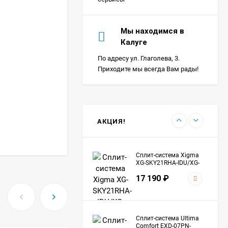
Сплит-система Ultima
Мы находимся в
Comfort SIR-I07PN-
Калуге
IN/SIR-I07PN-OUT Sirius
24 290
₽
Inverter
По адресу ул. Глаголева, 3.
Приходите мы всегда Вам рады!
Сплит-система Морозко
КНБ-БКМ09ОН-ВБ/КНБ-
БКМ09ОН-НБ Байкал
24 990
₽
АКЦИЯ!
Сплит-система Xigma
XG-SKY21RHA-IDU/XG-
SKY21RHA-ODU Sky
17 190
₽
Сплит-система Ultima
Comfort EXD-07PN-