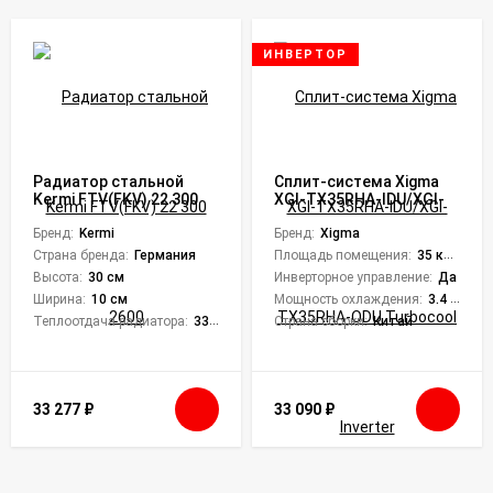
ИНВЕРТОР
Радиатор стальной
Сплит-система Xigma
Kermi FTV(FKV) 22 300
XGI-TX35RHA-IDU/XGI-
2600
TX35RHA-ODU
Бренд:
Kermi
Turbocool Inverter
Бренд:
Xigma
Страна бренда:
Германия
Площадь помещения:
35 кв. м.
Высота:
30 см
Инверторное управление:
Да
Ширина:
10 см
Мощность охлаждения:
3.4 кВт
Теплоотдача радиатора:
3318 Вт
Страна сборки:
Китай
33 277
₽
33 090
₽