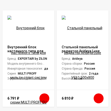
Внутренний блок
Стальной панельный
настенного типа для
радиатор Arideya Luxe
мульти-сплит систем
VC11 500x800
серии MULTI PROFF EU
Бренд:
EXPERTAIR by ZILON
Бренд:
Arideya
ERP Inverter ZAC-
Модель внутреннего блока:
ZAC-MIE/PR09NPZ-IU
Страна сборки:
Россия
MIE/PR09NPZ-IU
Инверторная технология:
да
Страна бренда:
Россия
Серия:
MULTI PROFF
Гарантийный срок:
2 года
Эффективен для помещений площадью до:
28
Высота:
50 см
6 791
₽
6 810
₽