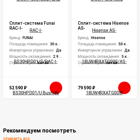
Сплит-система Funai
Сплит-система Hisense
RAC-I-
AS-
BS30HP.D01/S/RAC-I-
18UW4RXATG00G/AS-
BS30HP.D01/U Bushido
Бренд:
FUNAI
18UW4RXATG00W
Бренд:
Hisense
Inverter
Premium Design Super DC
Площадь помещения:
30 кв. м.
Площадь помещения:
50 кв. м.
Inverter
Инверторное управление:
Да
Инверторное управление:
Да
Мощность охлаждения:
2.9 кВт
Мощность охлаждения:
5 кВт
Страна сборки:
Китай
Страна сборки:
Китай
52 590
₽
79 590
₽
Рекомендуем посмотреть
СРАВНИТЬ ВСЕ