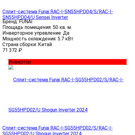
Сплит-система Funai RAC-I-SN55HP.D04/S/RAC-I-
SN55HP.D04/U Sensei Inverter
Бренд:
FUNAI
Площадь помещения:
50 кв. м.
Инверторное управление:
Да
Мощность охлаждения:
5.7 кВт
Страна сборки:
Китай
71 372
₽
Инвертор
Сплит-система Funai RAC-I-SG55HP.D02/S/RAC-I-
SG55HP.D02/U Shogun Inverter 2024