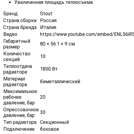
Увеличенная площадь теплосъема.
Бренд
Stout
Страна сборки
Россия
Страна бренда
Италия
Видео
https://www.youtube.com/embed/ENL56iR
Габаритный
80 × 56.1 × 9 см
размер
Количество
10
секций
Теплоотдача
1850 Вт
радиатора
Материал
биметаллический
радиатора
Максимальное
рабочее
20
давление, бар
Опрессовочное
30
давление, бар
Тип радиатора
Секционный
Подключение
боковое