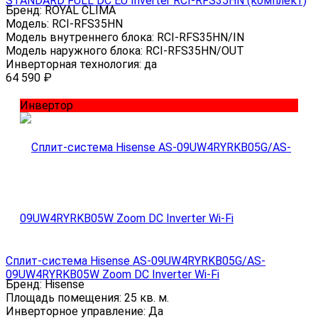
STANDARD FULL DC EU Inverter RCI-RFS35HN (комплект)
Бренд:
ROYAL CLIMA
Модель:
RCI-RFS35HN
Модель внутреннего блока:
RCI-RFS35HN/IN
Модель наружного блока:
RCI-RFS35HN/OUT
Инверторная технология:
да
64 590
₽
Инвертор
Сплит-система Hisense AS-09UW4RYRKB05G/AS-
09UW4RYRKB05W Zoom DC Inverter Wi-Fi
Бренд:
Hisense
Площадь помещения:
25 кв. м.
Инверторное управление:
Да