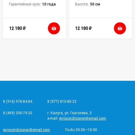
Гарантийный срок:
10 года
Высота:
50 см
12 180
₽
12 180
₽
8 (916) 978-84-84
8 (977) 815-80-22
8 (499) 390-79-20
г. Калуга, ул. Глаголева, 3
e-mail:
evrocondicioner@gmail.com
evrocondicioner@gmail.com
Пн-Вс 09:00—18:00