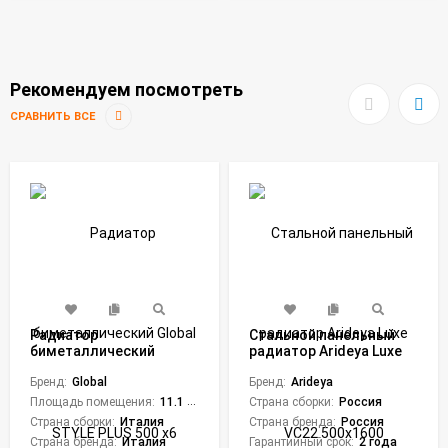
Рекомендуем посмотреть
СРАВНИТЬ ВСЕ
Радиатор
Стальной панельный
биметаллический
радиатор Arideya Luxe
Global STYLE PLUS 500
VC22 500x1600
х6
Бренд:
Global
Бренд:
Arideya
Площадь помещения:
11.1 кв. м.
Страна сборки:
Россия
Страна сборки:
Италия
Страна бренда:
Россия
Страна бренда:
Италия
Гарантийный срок:
2 года