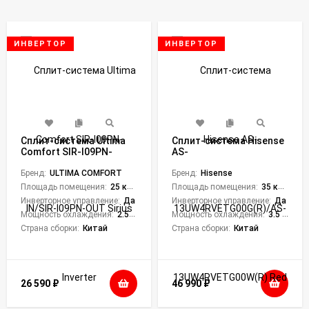
ИНВЕРТОР
ИНВЕРТОР
Сплит-система Ultima
Сплит-система Hisense
Comfort SIR-I09PN-
AS-
IN/SIR-I09PN-OUT Sirius
13UW4RVETG00G(R)/AS-
Inverter
Бренд:
ULTIMA COMFORT
13UW4RVETG00W(R) Red
Бренд:
Hisense
Crystal DC Inverter
Площадь помещения:
25 кв. м.
Площадь помещения:
35 кв. м.
Инверторное управление:
Да
Инверторное управление:
Да
Мощность охлаждения:
2.55 кВт
Мощность охлаждения:
3.5 кВт
Страна сборки:
Китай
Страна сборки:
Китай
26 590
₽
46 990
₽