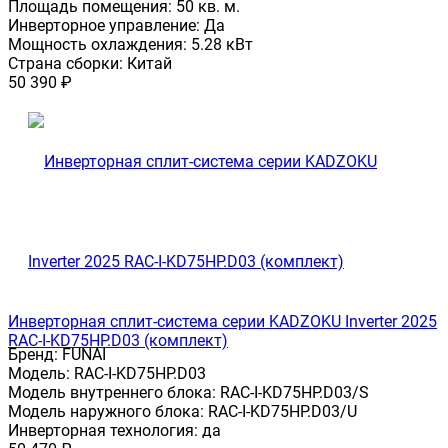
Площадь помещения:
50 кв. м.
Инверторное управление:
Да
Мощность охлаждения:
5.28 кВт
Страна сборки:
Китай
50 390
₽
Инверторная сплит-система серии KADZOKU Inverter 2025
RAC-I-KD75HP.D03 (комплект)
Бренд:
FUNAI
Модель:
RAC-I-KD75HP.D03
Модель внутреннего блока:
RAC-I-KD75HP.D03/S
Модель наружного блока:
RAC-I-KD75HP.D03/U
Инверторная технология:
да