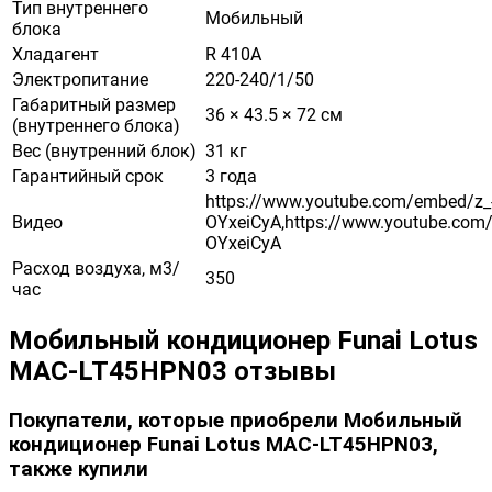
Тип внутреннего
Мобильный
блока
Хладагент
R 410A
Электропитание
220-240/1/50
Габаритный размер
36 × 43.5 × 72 см
(внутреннего блока)
Вес (внутренний блок)
31 кг
Гарантийный срок
3 года
https://www.youtube.com/embed/z_
Видео
OYxeiCyA,https://www.youtube.com
OYxeiCyA
Расход воздуха, м3/
350
час
Мобильный кондиционер Funai Lotus
MAC-LT45HPN03 отзывы
Покупатели, которые приобрели Мобильный
кондиционер Funai Lotus MAC-LT45HPN03,
также купили