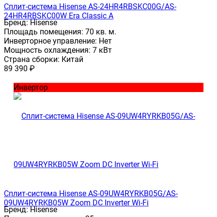
Сплит-система Hisense AS-24HR4RBSKC00G/AS-
24HR4RBSKC00W Era Classic A
Бренд:
Hisense
Площадь помещения:
70 кв. м.
Инверторное управление:
Нет
Мощность охлаждения:
7 кВт
Страна сборки:
Китай
89 390
₽
Инвертор
Сплит-система Hisense AS-09UW4RYRKB05G/AS-
09UW4RYRKB05W Zoom DC Inverter Wi-Fi
Бренд:
Hisense