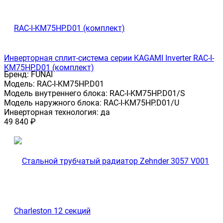
Инверторная сплит-система серии KAGAMI Inverter RAC-I-
KM75HP.D01 (комплект)
Бренд:
FUNAI
Модель:
RAC-I-KM75HP.D01
Модель внутреннего блока:
RAC-I-KM75HP.D01/S
Модель наружного блока:
RAC-I-KM75HP.D01/U
Инверторная технология:
да
49 840
₽