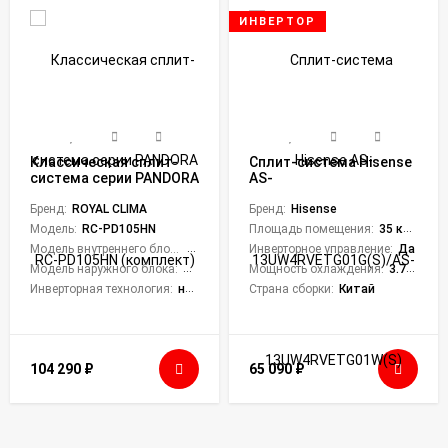
ИНВЕРТОР
Классическая сплит-
Сплит-система Hisense
система серии PANDORA
AS-
RC-PD105HN (комплект)
13UW4RVETG01G(S)/AS-
Бренд:
ROYAL CLIMA
13UW4RVETG01W(S)
Бренд:
Hisense
Silver Crystal Super DC
Модель:
RC-PD105HN
Площадь помещения:
35 кв. м.
Inverter
Модель внутреннего блока:
RC-PD105HN/IN
Инверторное управление:
Да
Модель наружного блока:
RC-PD105HN/OUT
Мощность охлаждения:
3.75 кВт
Инверторная технология:
нет
Страна сборки:
Китай
104 290
₽
65 090
₽