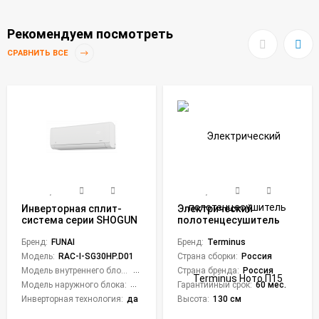
Рекомендуем посмотреть
СРАВНИТЬ ВСЕ
Инверторная сплит-
Электрический
система серии SHOGUN
полотенцесушитель
Inverter 2023 RAC-I-
Terminus Ното П15
SG30HP.D01 (комплект)
Бренд:
FUNAI
500х1300 sensor quick
Бренд:
Terminus
touch
Модель:
RAC-I-SG30HP.D01
Страна сборки:
Россия
Модель внутреннего блока:
RAC-I-SG30HP.D01/S
Страна бренда:
Россия
Модель наружного блока:
RAC-I-SG30HP.D01/U
Гарантийный срок:
60 мес.
Инверторная технология:
да
Высота:
130 см