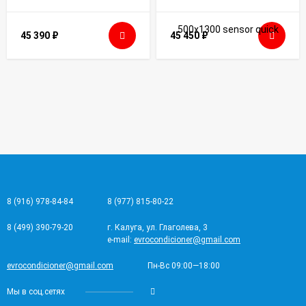
45 390
₽
45 450
₽
8 (916) 978-84-84
8 (977) 815-80-22
8 (499) 390-79-20
г. Калуга, ул. Глаголева, 3
e-mail:
evrocondicioner@gmail.com
evrocondicioner@gmail.com
Пн-Вс 09:00—18:00
Мы в соц.сетях