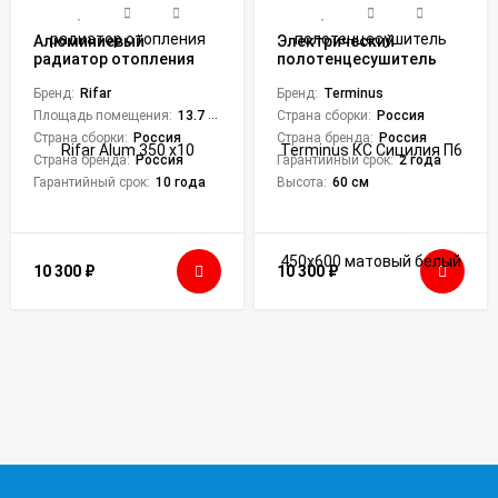
Алюминиевый
Электрический
радиатор отопления
полотенцесушитель
Rifar Alum 350 x10
Terminus КС Сицилия П6
Бренд:
Rifar
450х600 матовый белый
Бренд:
Terminus
Площадь помещения:
13.7 кв. м.
Страна сборки:
Россия
Страна сборки:
Россия
Страна бренда:
Россия
Страна бренда:
Россия
Гарантийный срок:
2 года
Гарантийный срок:
10 года
Высота:
60 см
10 300
₽
10 300
₽