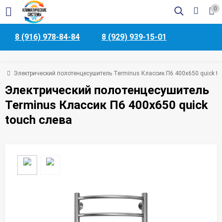
0
8 (916) 978-84-84
8 (929) 939-15-01
ая
Электрический полотенцесушитель Terminus Классик П6 400х650 quick to
Электрический полотенцесушитель
Terminus Классик П6 400х650 quick
touch слева