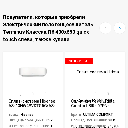
Покупатели, которые приобрели
Электрический полотенцесушитель
Terminus Классик П6 400х650 quick
touch слева, также купили
ИНВЕРТОР
Сплит-система Hisense
Сплит-система Ultima
AS-13HW4SVDTG5G/AS-
Comfort SIR-I07PN-
13HW4SVDTGW Neo
IN/SIR-I07PN-OUT Sirius
Premium Classic WI-FI
Бренд:
Hisense
Inverter
Бренд:
ULTIMA COMFORT
Площадь помещения:
35 кв. м.
Площадь помещения:
20 кв. м.
Инверторное управление:
Нет
Инверторное управление:
Да