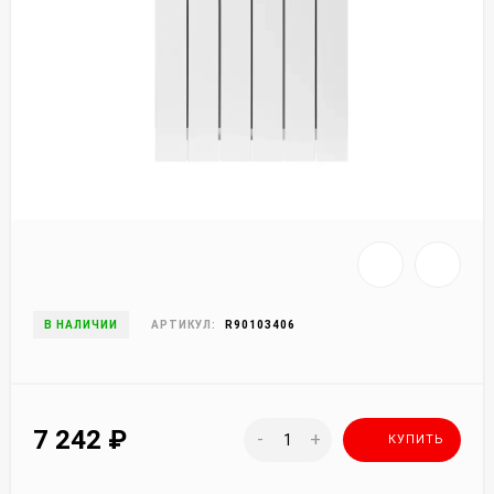
В НАЛИЧИИ
АРТИКУЛ:
R90103406
7 242
₽
-
+
КУПИТЬ