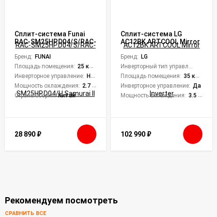
Сплит-система Funai
Сплит-система LG
RAC-SM25HP.D04/S/RAC-
AC12BK ARTCOOL Mirror
SM25HP.D04/U Samurai II
Inverter
Бренд:
FUNAI
Бренд:
LG
Площадь помещения:
25 кв. м.
Инверторный тип управления:
Да
Инверторное управление:
Нет
Площадь помещения:
35 кв. м.
Мощность охлаждения:
2.7 кВт
Инверторное управление:
Да
Страна сборки:
Китай
Мощность охлаждения:
3.5 кВт
28 890
₽
102 990
₽
Рекомендуем посмотреть
СРАВНИТЬ ВСЕ