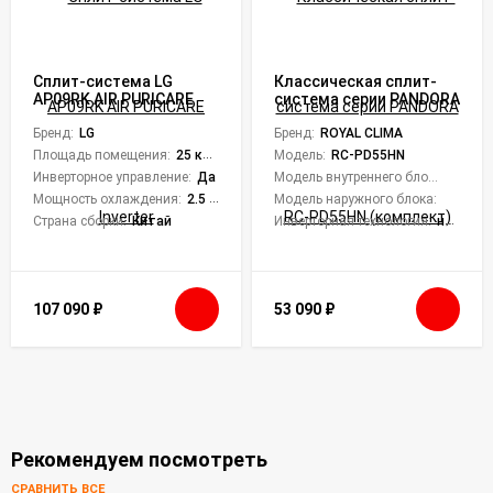
Сплит-система LG
Классическая сплит-
AP09RK AIR PURICARE
система серии PANDORA
Inverter
RC-PD55HN (комплект)
Бренд:
LG
Бренд:
ROYAL CLIMA
Площадь помещения:
25 кв. м.
Модель:
RC-PD55HN
Инверторное управление:
Да
Модель внутреннего блока:
RC-PD5
Мощность охлаждения:
2.5 кВт
Модель наружного блока:
RC-PD5
Страна сборки:
Китай
Инверторная технология:
нет
107 090
₽
53 090
₽
Рекомендуем посмотреть
СРАВНИТЬ ВСЕ