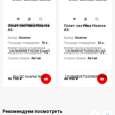
Сплит-система Hisense
Сплит-система Hisense
AS-
AS-
24UW4RBBTV03G/AS-
13UW4RVETG00G(R)/AS-
24UW4RBBTV03W Expert
Бренд:
Hisense
13UW4RVETG00W(R) Red
Бренд:
Hisense
Pro DC Inverter Wi-Fi
Crystal DC Inverter
Площадь помещения:
70 кв. м.
Площадь помещения:
35 кв. м.
Инверторное управление:
Да
Инверторное управление:
Да
Мощность охлаждения:
7 кВт
Мощность охлаждения:
3.5 кВт
Страна сборки:
Китай
Страна сборки:
Китай
90 790
₽
46 990
₽
Рекомендуем посмотреть