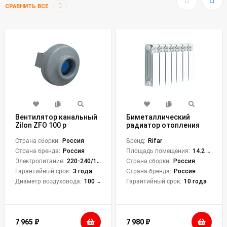
СРАВНИТЬ ВСЕ
Вентилятор канальный
Биметаллический
Zilon ZFO 100 p
радиатор отопления
RIFAR BASE 500 7
Страна сборки:
Россия
Бренд:
Rifar
Страна бренда:
Россия
Площадь помещения:
14.2 кв. м.
Электропитание:
220-240/1/50
Страна сборки:
Россия
Гарантийный срок:
3 года
Страна бренда:
Россия
Диаметр воздуховода:
100 мм
Гарантийный срок:
10 года
7 965
₽
7 980
₽