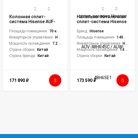
Колонная сплит-
Напольно-потолочная
система Hisense AUF-
сплит-система Hisense
24ER4SCPA/AUW-
AUV-48HR4SC / AUW-
24H4SB
Площадь помещения:
70 кв. м.
48H6SE1
Бренд:
Hisense
Инверторное управление:
Нет
Площадь помещения:
140 кв. м.
Мощность охлаждения:
7.2 кВт
Инверторное управление:
Нет
Страна сборки:
Китай
Мощность охлаждения:
14 кВт
Страна бренда:
Китай
Страна сборки:
Китай
171 890
₽
173 590
₽