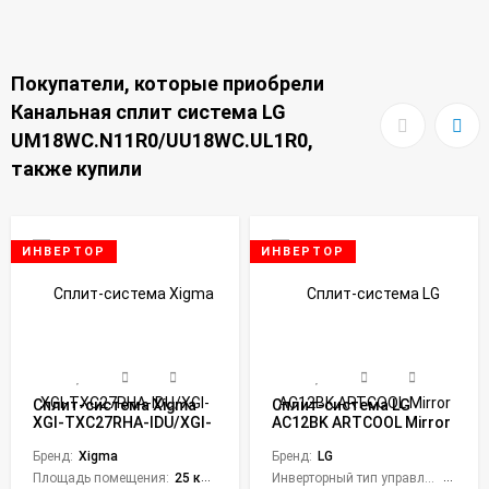
Покупатели, которые приобрели
Канальная сплит система LG
UM18WC.N11R0/UU18WC.UL1R0,
также купили
ИНВЕРТОР
ИНВЕРТОР
Сплит-система Xigma
Сплит-система LG
XGI-TXC27RHA-IDU/XGI-
AC12BK ARTCOOL Mirror
TXC27RHA-ODU
Inverter
Turbocool Inverter 2024
Бренд:
Xigma
Бренд:
LG
Площадь помещения:
25 кв. м.
Инверторный тип управления:
Да