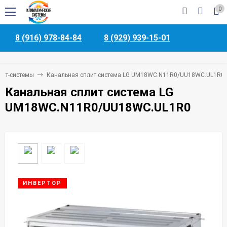
0
8 (916) 978-84-84
8 (929) 939-15-01
лит-системы
Канальная сплит система LG UM18WC.N11R0/UU18WC.UL1R0
Канальная сплит система LG
UM18WC.N11R0/UU18WC.UL1R0
ИНВЕРТОР