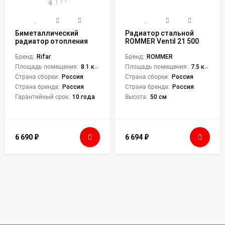
Биметаллический
Радиатор стальной
радиатор отопления
ROMMER Ventil 21 500
RIFAR BASE VENTIL 500
400
BVR 4
Бренд:
Rifar
Бренд:
ROMMER
Площадь помещения:
8.1 кв. м.
Площадь помещения:
7.5 кв. м.
Страна сборки:
Россия
Страна сборки:
Россия
Страна бренда:
Россия
Страна бренда:
Россия
Гарантийный срок:
10 года
Высота:
50 см
6 690
₽
6 694
₽