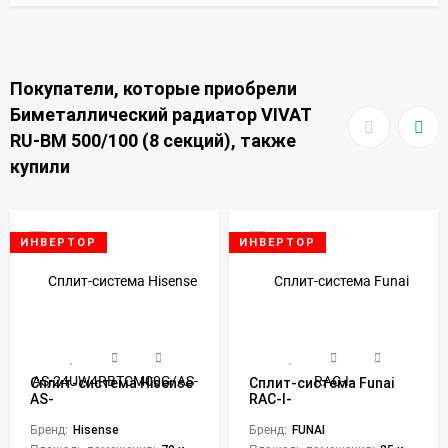
Покупатели, которые приобрели
Биметаллический радиатор VIVAT
RU-BM 500/100 (8 секций), также
купили
ИНВЕРТОР
ИНВЕРТОР
Сплит-система Hisense
Сплит-система Funai
AS-
RAC-I-
24UW4RBTCM00G/AS-
SG25HP.D03/S/RAC-I-
24UW4RBTCM00W City
Бренд:
Hisense
SG25HP.D03/U Shogun
Бренд:
FUNAI
DC Inverter
Inverter 2024