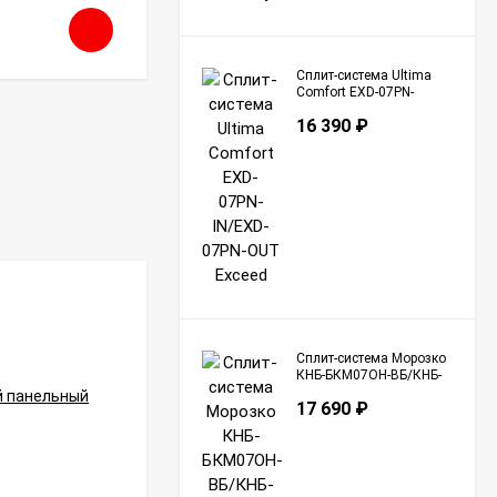
90 790
₽
Сплит-система Ultima
Comfort EXD-07PN-
IN/EXD-07PN-OUT
16 390
₽
Exceed
Сплит-система Морозко
КНБ-БКМ07ОН-ВБ/КНБ-
БКМ07ОН-НБ Байкал
17 690
₽