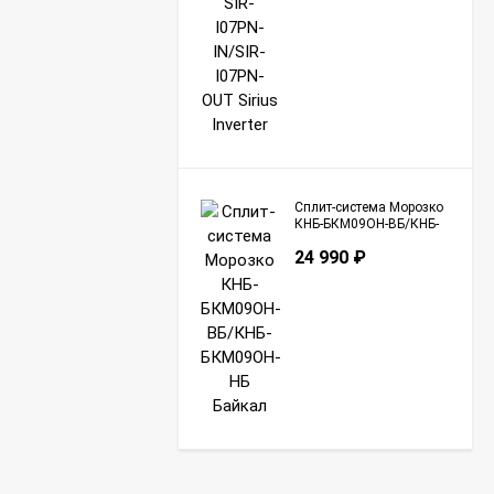
Сплит-система Морозко
КНБ-БКМ09ОН-ВБ/КНБ-
БКМ09ОН-НБ Байкал
24 990
₽