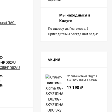
ИНВЕРТОР
Мы находимся в
Калуге
По адресу ул. Глаголева, 3.
Приходите мы всегда Вам рады!
C-
Сплит-система Hisense AS-
АКЦИЯ!
HP.D02/U
24UW4RBBTV03G/AS-24UW4RBBTV03W
Expert Pro DC Inverter Wi-Fi
Бренд:
Hisense
 м.
Площадь помещения:
70 кв. м.
Сплит-система Xigma
XG-SKY21RHA-IDU/XG-
т
Инверторное управление:
Да
SKY21RHA-ODU Sky
кВт
Мощность охлаждения:
7 кВт
17 190
₽
Страна сборки:
Китай
В НАЛИЧИИ