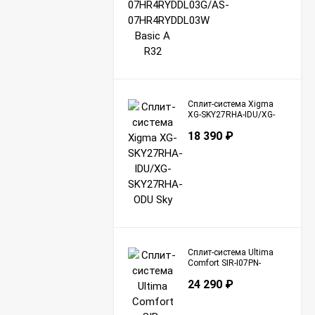
Сплит-система Xigma
XG-SKY27RHA-IDU/XG-
SKY27RHA-ODU Sky
18 390
₽
Сплит-система Ultima
Comfort SIR-I07PN-
IN/SIR-I07PN-OUT Sirius
24 290
₽
Inverter