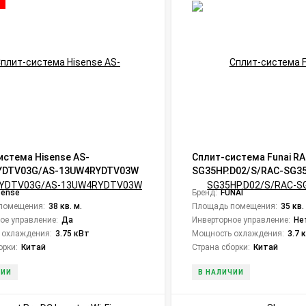
истема Hisense AS-
Сплит-система Funai RA
YDTV03G/AS-13UW4RYDTV03W
SG35HP.D02/S/RAC-SG35
o DC Inverter Wi-Fi
Shogun
sense
Бренд:
FUNAI
помещения:
38 кв. м.
Площадь помещения:
35 кв.
ое управление:
Да
Инверторное управление:
Не
 охлаждения:
3.75 кВт
Мощность охлаждения:
3.7 
орки:
Китай
Страна сборки:
Китай
ЧИИ
В НАЛИЧИИ