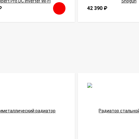
₽
42 390
₽