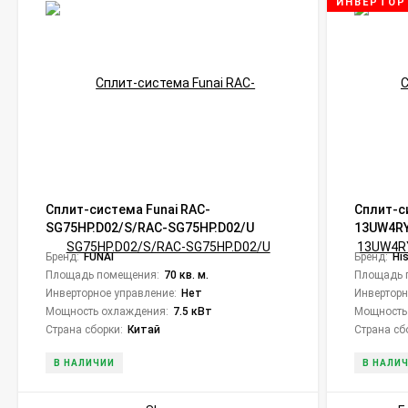
ИНВЕРТОР
Сплит-система Funai RAC-
Сплит-с
SG75HP.D02/S/RAC-SG75HP.D02/U
13UW4R
Shogun
Expert Pr
Бренд:
FUNAI
Бренд:
Hi
Площадь помещения:
70 кв. м.
Площадь 
Инверторное управление:
Нет
Инверторн
Мощность охлаждения:
7.5 кВт
Мощность
Страна сборки:
Китай
Страна сб
В НАЛИЧИИ
В НАЛИ