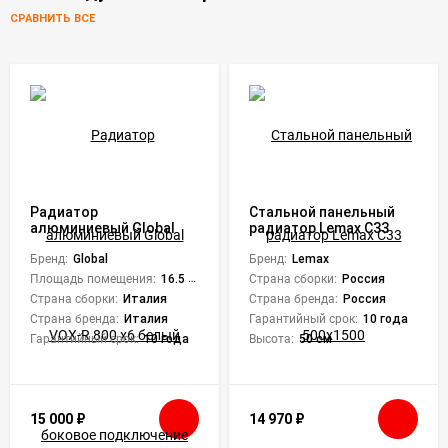
СРАВНИТЬ ВСЕ
Радиатор
Стальной панельный
алюминиевый Global
радиатор Lemax C33
VOX-R 800 x6 белый
500х1500
боковое подключение
Бренд:
Global
Бренд:
Lemax
Площадь помещения:
16.5 кв. м.
Страна сборки:
Россия
Страна сборки:
Италия
Страна бренда:
Россия
Страна бренда:
Италия
Гарантийный срок:
10 года
Гарантийный срок:
10 года
Высота:
50 см
15 000
₽
14 970
₽