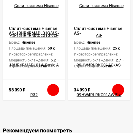
Сплит-система Hisense
Сплит-система Hisense
AS-18HR4RMADL01G/AS-
AS-
18HR4RMADL01W Basic A
09HW4RLRKC01AG/AS-
R32
Бренд:
Hisense
09HW4RLRKC01AW Era
Бренд:
Hisense
Classic A Wi-Fi
Площадь помещения:
50 кв. м.
Площадь помещения:
25 кв. м.
Инверторное управление:
Нет
Инверторное управление:
Нет
Мощность охлаждения:
5.2 кВт
Мощность охлаждения:
2.7 кВт
Страна сборки:
Китай
Страна сборки:
Китай
58 090
₽
34 990
₽
Рекомендуем посмотреть